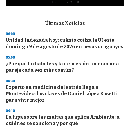
0
s
e
c
Últimas Noticias
o
n
06:00
d
Unidad Indexada hoy: cuánto cotiza la UI este
s
o
domingo 9 de agosto de 2026 en pesos uruguayos
f
3
05:00
3
s
¿Por qué la diabetes y la depresión forman una
e
pareja cada vez más común?
c
o
04:30
n
d
Experto en medicina del estrés llega a
s
Montevideo: las claves de Daniel López Rosetti
para vivir mejor
04:10
La lupa sobre las multas que aplica Ambiente: a
quiénes se sanciona y por qué