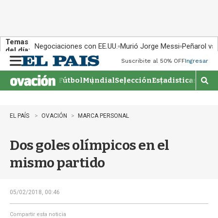
Temas
Negociaciones con EE.UU.
Murió Jorge Messi
Peñarol vs
del día:
Suscribite al 50% OFF
Ingresar
M
e
Fútbol
Mundial
Selección
Estadisticas
Agen
n
M
u
o
s
t
EL PAÍS
OVACIÓN
MARCA PERSONAL
r
a
Dos goles olímpicos en el
r
b
mismo partido
�
s
q
u
05/02/2018, 00:46
e
d
Compartir esta noticia