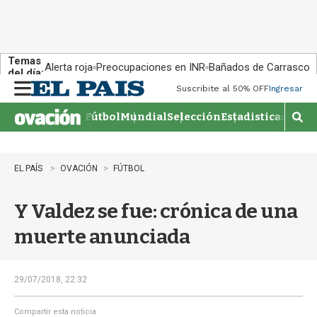
Temas
Alerta roja
Preocupaciones en INR
Bañados de Carrasco
del día:
Suscribite al 50% OFF
Ingresar
M
e
Fútbol
Mundial
Selección
Estadisticas
Agen
n
M
u
o
s
t
EL PAÍS
OVACIÓN
FÚTBOL
r
a
Y Valdez se fue: crónica de una
r
b
muerte anunciada
�
s
q
u
29/07/2018, 22:32
e
d
Compartir esta noticia