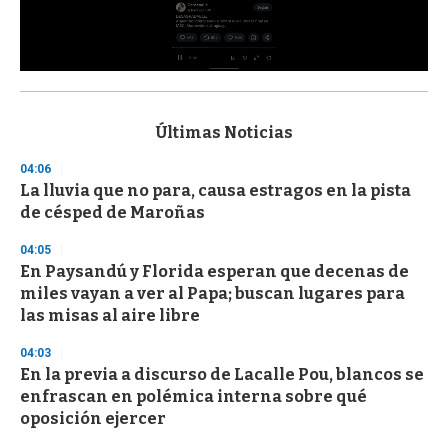
0
s
e
c
Últimas Noticias
o
n
04:06
d
La lluvia que no para, causa estragos en la pista
s
o
de césped de Maroñas
f
3
04:05
3
s
En Paysandú y Florida esperan que decenas de
e
miles vayan a ver al Papa; buscan lugares para
c
las misas al aire libre
o
n
d
04:03
s
En la previa a discurso de Lacalle Pou, blancos se
enfrascan en polémica interna sobre qué
oposición ejercer