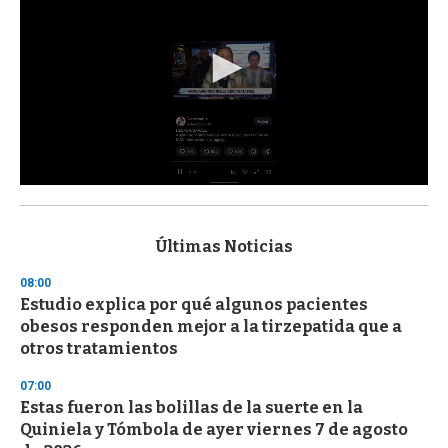
0
s
e
c
Últimas Noticias
o
n
08:00
d
Estudio explica por qué algunos pacientes
s
o
obesos responden mejor a la tirzepatida que a
f
otros tratamientos
3
3
s
07:00
e
Estas fueron las bolillas de la suerte en la
c
Quiniela y Tómbola de ayer viernes 7 de agosto
o
n