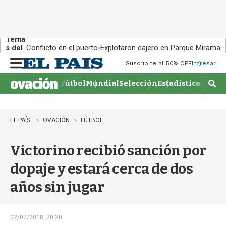
Tema
s del
Conflicto en el puerto
Explotaron cajero en Parque Miramar
día:
Suscribite al 50% OFF
Ingresar
M
e
Fútbol
Mundial
Selección
Estadisticas
Agen
n
M
u
o
s
t
EL PAÍS
OVACIÓN
FÚTBOL
r
a
Victorino recibió sanción por
r
b
dopaje y estará cerca de dos
�
s
años sin jugar
q
u
e
d
02/02/2018, 20:20