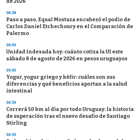
de 2026
d
s
06:38
Paso a paso, Equal Mostaza encabezó el podio de
Carlos Daniel Etchechoury en el Comparación de
Palermo
06:00
Unidad Indexada hoy: cuánto cotiza la UI este
sábado 8 de agosto de 2026 en pesos uruguayos
05:00
Yogur, yogur griego y kéfir: cuáles son sus
diferencias y qué beneficios aportan a la salud
intestinal
04:30
Correrá 50 km al día por todo Uruguay: la historia
de superación tras el nuevo desafío de Santiago
Stirling
04:30