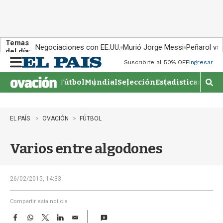
Temas
Negociaciones con EE.UU.
Murió Jorge Messi
Peñarol vs
del día:
Suscribite al 50% OFF
Ingresar
M
e
Fútbol
Mundial
Selección
Estadisticas
Agen
n
M
u
o
s
t
EL PAÍS
OVACIÓN
FÚTBOL
r
a
Varios entre algodones
r
b
�
s
26/02/2015, 14:33
q
u
Compartir esta noticia
e
F
W
T
L
E
d