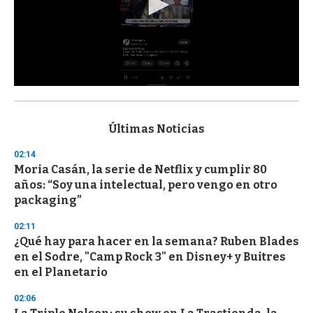
0
s
e
c
Últimas Noticias
o
n
02:14
d
Moria Casán, la serie de Netflix y cumplir 80
s
o
años: “Soy una intelectual, pero vengo en otro
f
packaging”
3
3
s
02:11
e
¿Qué hay para hacer en la semana? Ruben Blades
c
en el Sodre, "Camp Rock 3" en Disney+ y Buitres
o
n
en el Planetario
d
s
02:06