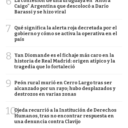
6
La confesión de una uruguaya en "Ahora
Caigo" Argentina que descolocó a Darío
Barassi y se hizo viral
7
Qué significa la alerta roja decretada por el
gobierno y cómo se activa la operativa en el
país
8
Yan Diomande es el fichaje más caro en la
historia de Real Madrid: origen atípico y la
tragedia que lo fortaleció
9
Peón rural murió en Cerro Largo tras ser
alcanzado por un rayo; hubo desplazados y
destrozos en varias zonas
10
Ojeda recurrió a la Institución de Derechos
Humanos, tras no encontrar respuesta en
una denuncia contra Clavijo