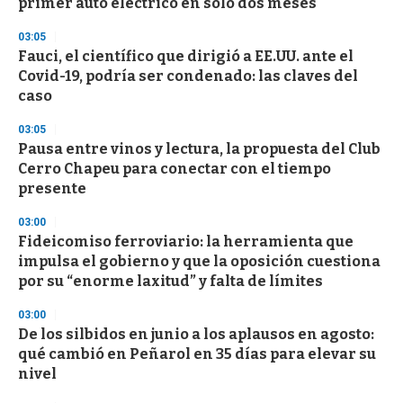
primer auto eléctrico en solo dos meses
f
3
03:05
3
s
Fauci, el científico que dirigió a EE.UU. ante el
e
Covid-19, podría ser condenado: las claves del
c
caso
o
n
d
03:05
s
Pausa entre vinos y lectura, la propuesta del Club
Cerro Chapeu para conectar con el tiempo
presente
03:00
Fideicomiso ferroviario: la herramienta que
impulsa el gobierno y que la oposición cuestiona
por su “enorme laxitud” y falta de límites
03:00
De los silbidos en junio a los aplausos en agosto:
qué cambió en Peñarol en 35 días para elevar su
nivel