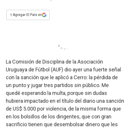
a
h
w
i
m
a
c
a
i
n
a
e
t
t
k
i
+
Agregar El País en
b
s
t
e
l
o
A
e
d
o
p
r
I
k
p
n
La Comisión de Disciplina de la Asociación
Uruguaya de Fútbol (AUF) dio ayer una fuerte señal
con la sanción que le aplicó a Cerro: la pérdida de
un punto y jugar tres partidos sin público. Me
quedé esperando la multa, porque sin dudas
hubiera impactado en el título del diario una sanción
de US$ 5.000 por violencia, de la misma forma que
en los bolsillos de los dirigentes, que con gran
sacrificio tienen que desembolsar dinero que les