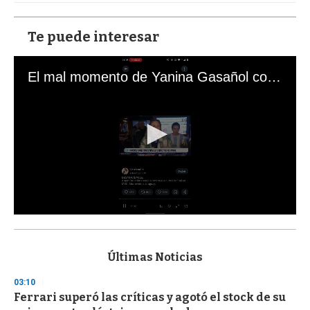
Te puede interesar
El mal momento de Yanina Gasañol con un hincha argentino en "Subrayado"
0
s
e
c
Últimas Noticias
o
n
03:10
d
Ferrari superó las críticas y agotó el stock de su
s
o