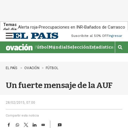
Temas
Alerta roja
Preocupaciones en INR
Bañados de Carrasco
del día:
Suscribite al 50% OFF
Ingresar
M
e
Fútbol
Mundial
Selección
Estadisticas
Agen
n
M
u
o
s
t
EL PAÍS
OVACIÓN
FÚTBOL
r
a
Un fuerte mensaje de la AUF
r
b
�
s
28/02/2015, 07:00
q
u
Compartir esta noticia
e
F
W
T
L
E
d