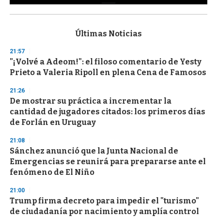
0
s
e
c
Últimas Noticias
o
n
21:57
d
"¡Volvé a Adeom!": el filoso comentario de Yesty
s
o
Prieto a Valeria Ripoll en plena Cena de Famosos
f
3
21:26
3
s
De mostrar su práctica a incrementar la
e
cantidad de jugadores citados: los primeros días
c
de Forlán en Uruguay
o
n
d
21:08
s
Sánchez anunció que la Junta Nacional de
Emergencias se reunirá para prepararse ante el
fenómeno de El Niño
21:00
Trump firma decreto para impedir el "turismo"
de ciudadanía por nacimiento y amplía control