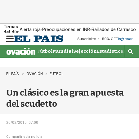
Temas
Alerta roja
Preocupaciones en INR
Bañados de Carrasco
del día:
Suscribite al 50% OFF
Ingresar
M
e
Fútbol
Mundial
Selección
Estadisticas
Agen
n
M
u
o
s
t
EL PAÍS
OVACIÓN
FÚTBOL
r
a
Un clásico es la gran apuesta
r
b
del scudetto
�
s
q
u
20/02/2015, 07:00
e
d
Compartir esta noticia