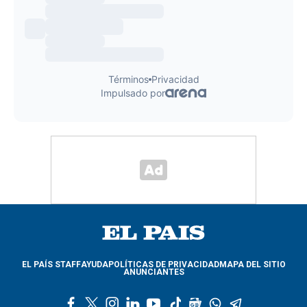
EL PAÍS STAFF
AYUDA
POLÍTICAS DE PRIVACIDAD
MAPA DEL SITIO
ANUNCIANTES
f
t
i
l
y
t
g
w
t