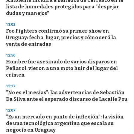
Ambiente incluirá a Bañados de Carrasco en la
c
lista de humedales protegidos para “despejar
o
n
dudas y manejos”
d
s
13:02
Foo Fighters confirmó su primer show en
Uruguay: fecha, lugar, precios y cómo será la
venta de entradas
12:56
Hombre fue asesinado de varios disparos en
Peñarol: vieron a una moto huir del lugar del
crimen
12:17
"No es el mesías": las advertencias de Sebastián
Da Silva ante el esperado discurso de Lacalle Pou
12:07
"Es un mercado en punto de inflexión": la visión
de una tecnológica argentina que escala su
negocio en Uruguay