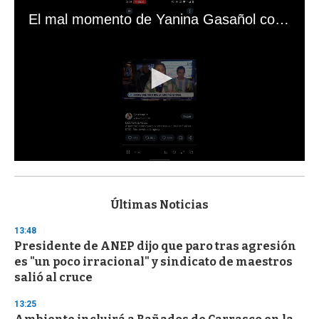
El mal momento de Yanina Gasañol con un hincha argentino en "Subrayado"
0
s
e
c
Últimas Noticias
o
n
13:48
d
Presidente de ANEP dijo que paro tras agresión
s
o
es "un poco irracional" y sindicato de maestros
f
salió al cruce
3
3
s
13:25
e