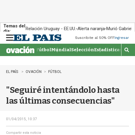
Temas del
Relación Uruguay - EE.UU.
Alerta naranja
Murió Gabriel 
día:
Suscribite al 50% OFF
Ingresar
M
e
Fútbol
Mundial
Selección
Estadisticas
Agen
n
M
u
o
s
t
EL PAÍS
OVACIÓN
FÚTBOL
r
a
"Seguiré intentándolo hasta
r
b
las últimas consecuencias"
�
s
q
u
01/04/2015, 10:37
e
d
Compartir esta noticia