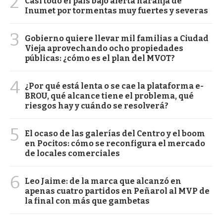
2
Casi todo el país bajo alerta naranja de
Inumet por tormentas muy fuertes y severas
3
Gobierno quiere llevar mil familias a Ciudad
Vieja aprovechando ocho propiedades
públicas: ¿cómo es el plan del MVOT?
4
¿Por qué está lenta o se cae la plataforma e-
BROU, qué alcance tiene el problema, qué
riesgos hay y cuándo se resolverá?
5
El ocaso de las galerías del Centro y el boom
en Pocitos: cómo se reconfigura el mercado
de locales comerciales
6
Leo Jaime: de la marca que alcanzó en
apenas cuatro partidos en Peñarol al MVP de
la final con más que gambetas