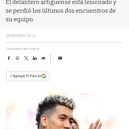
a
El delantero artiguense está lesionado y
se perdió los últimos dos encuentros de
su equipo.
20/05/2023, 15:12
Compartir esta noticia
F
W
T
L
E
a
h
w
i
m
c
a
i
n
a
e
t
t
k
i
+
Agregar El País en
b
s
t
e
l
o
A
e
d
o
p
r
I
k
p
n