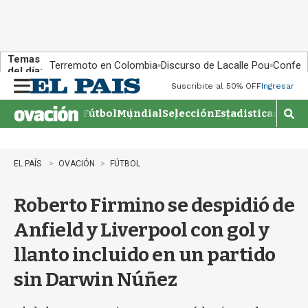
Temas
Terremoto en Colombia
Discurso de Lacalle Pou
Confere
del día:
Suscribite al 50% OFF
Ingresar
M
e
Fútbol
Mundial
Selección
Estadisticas
Agen
n
M
u
o
s
t
EL PAÍS
OVACIÓN
FÚTBOL
r
a
Roberto Firmino se despidió de
r
b
Anfield y Liverpool con gol y
�
s
llanto incluido en un partido
q
u
sin Darwin Núñez
e
d