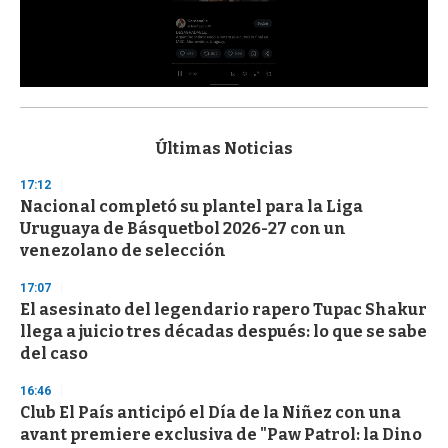
0
s
e
c
Últimas Noticias
o
n
17:12
d
Nacional completó su plantel para la Liga
s
o
Uruguaya de Básquetbol 2026-27 con un
f
venezolano de selección
3
3
s
17:07
e
El asesinato del legendario rapero Tupac Shakur
c
llega a juicio tres décadas después: lo que se sabe
o
n
del caso
d
s
16:46
Club El País anticipó el Día de la Niñez con una
avant premiere exclusiva de "Paw Patrol: la Dino