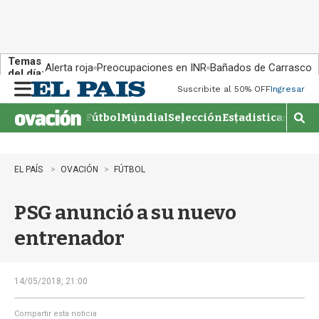
Temas
Alerta roja
Preocupaciones en INR
Bañados de Carrasco
del día:
Suscribite al 50% OFF
Ingresar
M
e
Fútbol
Mundial
Selección
Estadisticas
Agen
n
M
u
o
s
t
EL PAÍS
OVACIÓN
FÚTBOL
r
a
PSG anunció a su nuevo
r
b
entrenador
�
s
q
u
14/05/2018, 21:00
e
d
Compartir esta noticia