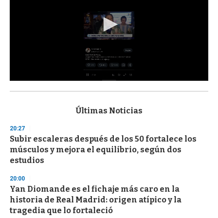
0
s
e
c
Últimas Noticias
o
n
20:27
d
Subir escaleras después de los 50 fortalece los
s
o
músculos y mejora el equilibrio, según dos
f
estudios
3
3
s
20:00
e
Yan Diomande es el fichaje más caro en la
c
historia de Real Madrid: origen atípico y la
o
n
tragedia que lo fortaleció
d