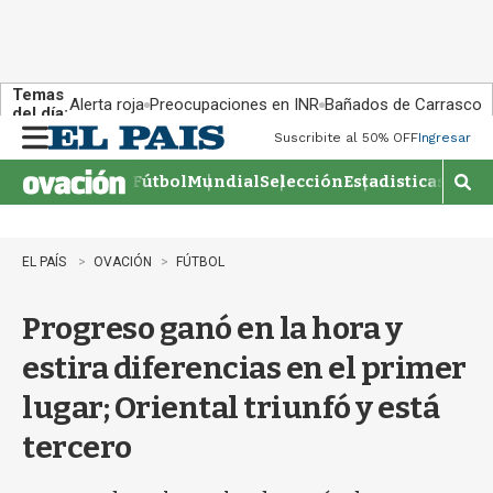
Temas
Alerta roja
Preocupaciones en INR
Bañados de Carrasco
del día:
Suscribite al 50% OFF
Ingresar
M
e
Fútbol
Mundial
Selección
Estadisticas
Agen
n
M
u
o
s
t
EL PAÍS
OVACIÓN
FÚTBOL
r
a
Progreso ganó en la hora y
r
b
estira diferencias en el primer
�
s
lugar; Oriental triunfó y está
q
u
tercero
e
d