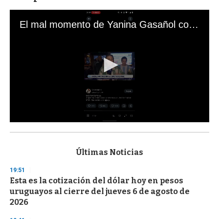
El mal momento de Yanina Gasañol con un hincha argentino en "Subrayado"
0
s
e
c
Últimas Noticias
o
n
19:51
d
Esta es la cotización del dólar hoy en pesos
s
o
uruguayos al cierre del jueves 6 de agosto de
f
2026
3
3