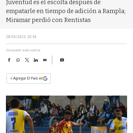
a
Juventud es el escolta después de
empatarle en tiempo de adición a Rampla;
Miramar perdió con Rentistas
28/05/2023, 20:36
Compartir esta noticia
F
W
T
L
E
a
h
w
i
m
c
a
i
n
a
e
t
t
k
i
+
Agregar El País en
b
s
t
e
l
o
A
e
d
o
p
r
I
k
p
n