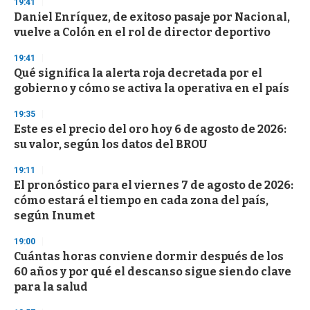
s
19:41
e
Daniel Enríquez, de exitoso pasaje por Nacional,
c
vuelve a Colón en el rol de director deportivo
o
n
d
19:41
s
Qué significa la alerta roja decretada por el
gobierno y cómo se activa la operativa en el país
19:35
Este es el precio del oro hoy 6 de agosto de 2026:
su valor, según los datos del BROU
19:11
El pronóstico para el viernes 7 de agosto de 2026:
cómo estará el tiempo en cada zona del país,
según Inumet
19:00
Cuántas horas conviene dormir después de los
60 años y por qué el descanso sigue siendo clave
para la salud