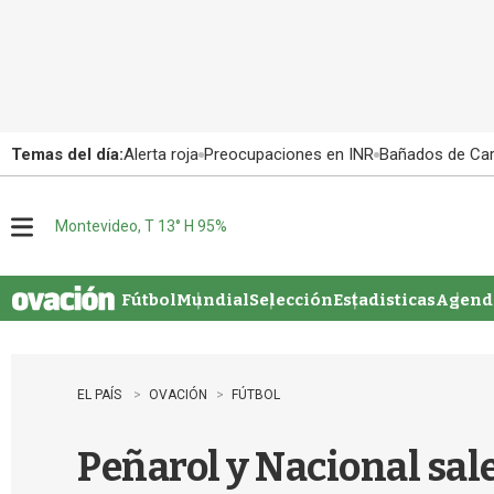
Temas del día:
Alerta roja
Preocupaciones en INR
Bañados de Ca
Montevideo, T 13° H 95%
M
e
n
u
Fútbol
Mundial
Selección
Estadisticas
Agenda
EL PAÍS
OVACIÓN
FÚTBOL
Peñarol y Nacional sal