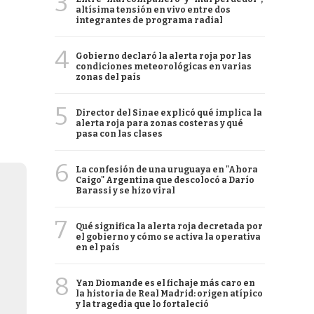
3
altísima tensión en vivo entre dos
integrantes de programa radial
4
Gobierno declaró la alerta roja por las
condiciones meteorológicas en varias
zonas del país
5
Director del Sinae explicó qué implica la
alerta roja para zonas costeras y qué
pasa con las clases
6
La confesión de una uruguaya en "Ahora
Caigo" Argentina que descolocó a Darío
Barassi y se hizo viral
7
Qué significa la alerta roja decretada por
el gobierno y cómo se activa la operativa
en el país
8
Yan Diomande es el fichaje más caro en
la historia de Real Madrid: origen atípico
y la tragedia que lo fortaleció