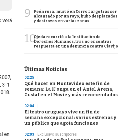
9
Peón rural murió en Cerro Largo tras ser
alcanzado por un rayo; hubo desplazados
s verá
y destrozos en varias zonas
10
Ojeda recurrió a la Institución de
Derechos Humanos, tras no encontrar
respuesta en una denuncia contra Clavijo
Últimas Noticias
 2007,
02:25
Qué hacer en Montevideo este fin de
, 3-1
semana: La K'onga en el Antel Arena,
2018.
Gustaf en el Movie y más recomendados
02:04
El teatro uruguayo vive un fin de
semana excepcional: varios estrenos y
un público que agota funciones
al en
02:03
Exclusivo suscriptores