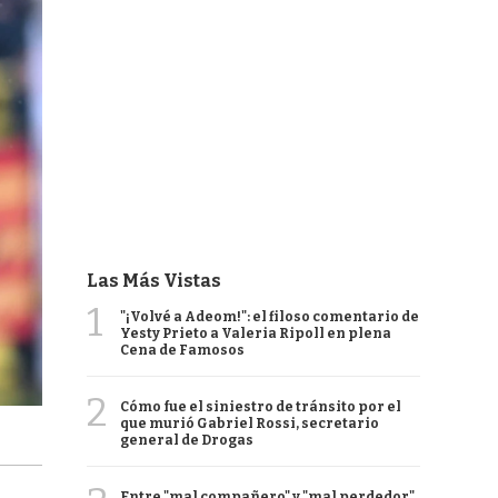
Las Más Vistas
1
"¡Volvé a Adeom!": el filoso comentario de
Yesty Prieto a Valeria Ripoll en plena
Cena de Famosos
2
Cómo fue el siniestro de tránsito por el
que murió Gabriel Rossi, secretario
general de Drogas
Entre "mal compañero" y "mal perdedor",