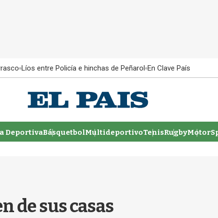
rrasco
Líos entre Policía e hinchas de Peñarol
En Clave País
 Deportiva
Básquetbol
Multideportivo
Tenis
Rugby
MotorSp
en de sus casas