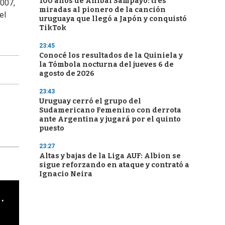
100 años de Aníbal Sampayo: tres
2007,
miradas al pionero de la canción
el
uruguaya que llegó a Japón y conquistó
TikTok
23:45
Conocé los resultados de la Quiniela y
la Tómbola nocturna del jueves 6 de
agosto de 2026
23:43
Uruguay cerró el grupo del
Sudamericano Femenino con derrota
ante Argentina y jugará por el quinto
puesto
23:27
Altas y bajas de la Liga AUF: Albion se
sigue reforzando en ataque y contrató a
Ignacio Neira
cha argentino en "Subrayado"