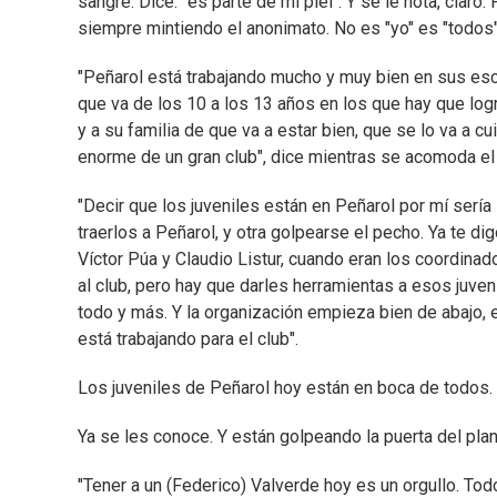
sangre. Dice: "es parte de mi piel". Y se le nota, clar
siempre mintiendo el anonimato. No es "yo" es "todos"
"Peñarol está trabajando mucho y muy bien en sus escu
que va de los 10 a los 13 años en los que hay que log
y a su familia de que va a estar bien, que se lo va a 
enorme de un gran club", dice mientras se acomoda el
"Decir que los juveniles están en Peñarol por mí sería i
traerlos a Peñarol, y otra golpearse el pecho. Ya te d
Víctor Púa y Claudio Listur, cuando eran los coordinad
al club, pero hay que darles herramientas a esos juve
todo y más. Y la organización empieza bien de abajo, 
está trabajando para el club".
Los juveniles de Peñarol hoy están en boca de todos. 
Ya se les conoce. Y están golpeando la puerta del plant
"Tener a un (Federico) Valverde hoy es un orgullo. Tod