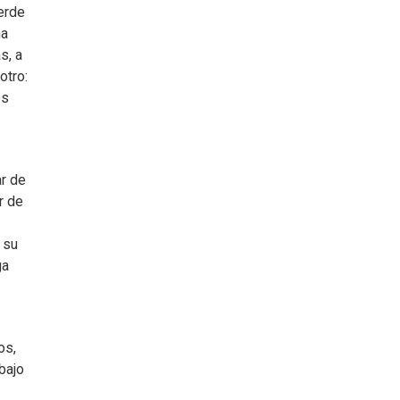
verde
na
s, a
otro:
os
ar de
r de
 su
ga
os,
ebajo