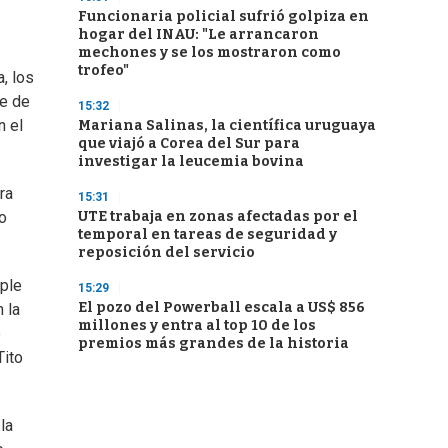
Funcionaria policial sufrió golpiza en
hogar del INAU: "Le arrancaron
mechones y se los mostraron como
trofeo"
, los
se de
15:32
n el
Mariana Salinas, la científica uruguaya
que viajó a Corea del Sur para
investigar la leucemia bovina
ra
15:31
UTE trabaja en zonas afectadas por el
o
temporal en tareas de seguridad y
reposición del servicio
mple
15:29
El pozo del Powerball escala a US$ 856
 la
millones y entra al top 10 de los
o
premios más grandes de la historia
Tito
la