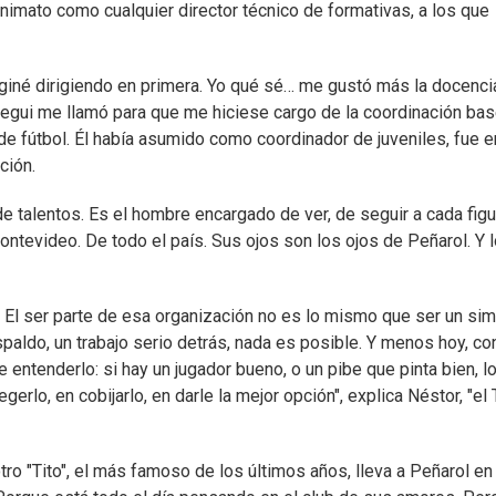
imato como cualquier director técnico de formativas, a los que
aginé dirigiendo en primera. Yo qué sé… me gustó más la docencia
ralegui me llamó para que me hiciese cargo de la coordinación ba
de fútbol. Él había asumido como coordinador de juveniles, fue e
ción.
 talentos. Es el hombre encargado de ver, de seguir a cada figu
ntevideo. De todo el país. Sus ojos son los ojos de Peñarol. Y l
 El ser parte de esa organización no es lo mismo que ser un si
spaldo, un trabajo serio detrás, nada es posible. Y menos hoy, con
entenderlo: si hay un jugador bueno, o un pibe que pinta bien, l
rlo, en cobijarlo, en darle la mejor opción", explica Néstor, "el 
otro "Tito", el más famoso de los últimos años, lleva a Peñarol en 