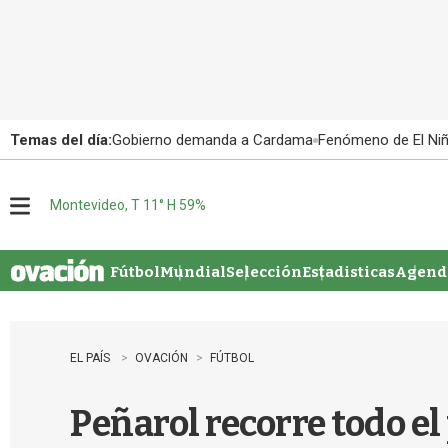
Temas del día:
Gobierno demanda a Cardama
Fenómeno de El Ni
Montevideo, T 11° H 59%
M
e
n
u
Fútbol
Mundial
Selección
Estadisticas
Agenda
EL PAÍS
OVACIÓN
FÚTBOL
Peñarol recorre todo el