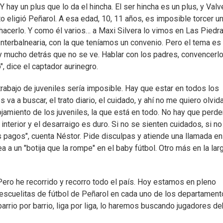
Y hay un plus que lo da el hincha. El ser hincha es un plus, y Val
to eligió Peñarol. A esa edad, 10, 11 años, es imposible torcer u
 hacerlo. Y como él varios… a Maxi Silvera lo vimos en Las Piedra
nterbalnearia, con la que teníamos un convenio. Pero el tema es 
ay mucho detrás que no se ve. Hablar con los padres, convencerl
, dice el captador aurinegro.
 trabajo de juveniles sería imposible. Hay que estar en todos los
va a buscar, el trato diario, el cuidado, y ahí no me quiero olvid
ojamiento de los juveniles, la que está en todo. No hay que perde
nterior y el desarraigo es duro. Si no se sienten cuidados, si no
us pagos", cuenta Néstor. Pide disculpas y atiende una llamada en
vea a un "botija que la rompe" en el baby fútbol. Otro más en la lar
. Pero he recorrido y recorro todo el país. Hoy estamos en pleno
r escuelitas de fútbol de Peñarol en cada uno de los departament
 barrio por barrio, liga por liga, lo haremos buscando jugadores d