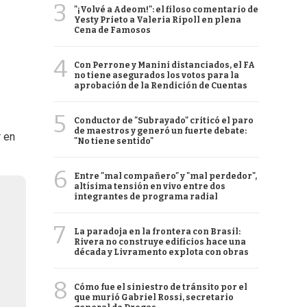
3
"¡Volvé a Adeom!": el filoso comentario de
Yesty Prieto a Valeria Ripoll en plena
Cena de Famosos
4
Con Perrone y Manini distanciados, el FA
no tiene asegurados los votos para la
aprobación de la Rendición de Cuentas
5
Conductor de "Subrayado" criticó el paro
de maestros y generó un fuerte debate:
r en
"No tiene sentido"
6
Entre "mal compañero" y "mal perdedor",
altísima tensión en vivo entre dos
integrantes de programa radial
7
La paradoja en la frontera con Brasil:
Rivera no construye edificios hace una
década y Livramento explota con obras
8
Cómo fue el siniestro de tránsito por el
que murió Gabriel Rossi, secretario