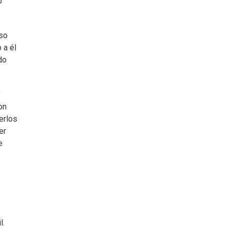
o
pso
 a él
do
y
on
erlos
er
e
l.