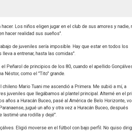
 hacer. Los niños eligen jugar en el club de sus amores y nadie, 
en hacer realidad sus sueños".
trabajo de juveniles sería imposible. Hay que estar en todos los
 lleva a entrenar, hasta las comidas".
en el Peñarol de principios de los 80, cuando el apellido Gonçálve
ma Néstor, como el "Tito" grande.
l chileno Mario Tuani me ascendió a Primera. Me subió a mí, a
s juveniles que llegábamos al plantel principal. Alterné en el p
s años a Huracán Buceo, pasé al América de Belo Horizonte, vol
 Paranaense, jugué un año y otra vez a Huracán Buceo, después
 lastimé una rodilla y dejé".
ves. Eligió moverse en el fútbol con bajo perfil. No quiso dirigir