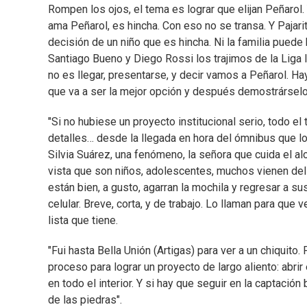
Rompen los ojos, el tema es lograr que elijan Peñarol. 
ama Peñarol, es hincha. Con eso no se transa. Y Pajari
decisión de un niño que es hincha. Ni la familia puede
Santiago Bueno y Diego Rossi los trajimos de la Liga I
no es llegar, presentarse, y decir vamos a Peñarol. H
que va a ser la mejor opción y después demostrárselo"
"Si no hubiese un proyecto institucional serio, todo el
detalles… desde la llegada en hora del ómnibus que los 
Silvia Suárez, una fenómeno, la señora que cuida el al
vista que son niños, adolescentes, muchos vienen del i
están bien, a gusto, agarran la mochila y regresar a s
celular. Breve, corta, y de trabajo. Lo llaman para que 
lista que tiene.
"Fui hasta Bella Unión (Artigas) para ver a un chiquito
proceso para lograr un proyecto de largo aliento: abri
en todo el interior. Y si hay que seguir en la captación
de las piedras".