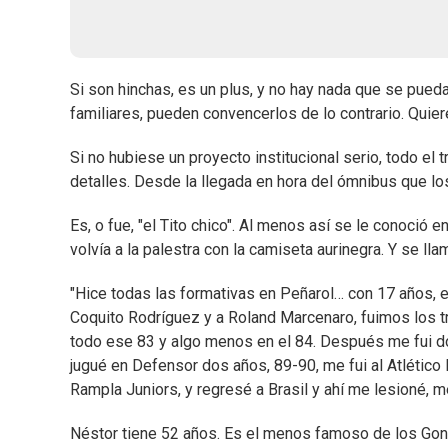
Si son hinchas, es un plus, y no hay nada que se pueda
familiares, pueden convencerlos de lo contrario. Quier
Si no hubiese un proyecto institucional serio, todo el 
detalles. Desde la llegada en hora del ómnibus que los
Es, o fue, "el Tito chico". Al menos así se le conoció 
volvía a la palestra con la camiseta aurinegra. Y se lla
"Hice todas las formativas en Peñarol… con 17 años, e
Coquito Rodríguez y a Roland Marcenaro, fuimos los tre
todo ese 83 y algo menos en el 84. Después me fui do
jugué en Defensor dos años, 89-90, me fui al Atlético
Rampla Juniors, y regresé a Brasil y ahí me lesioné, me
Néstor tiene 52 años. Es el menos famoso de los Gonçál