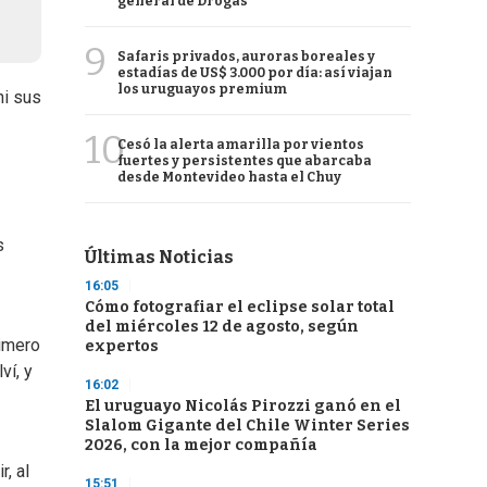
general de Drogas
9
Safaris privados, auroras boreales y
estadías de US$ 3.000 por día: así viajan
los uruguayos premium
ni sus
10
Cesó la alerta amarilla por vientos
fuertes y persistentes que abarcaba
desde Montevideo hasta el Chuy
s
Últimas Noticias
16:05
Cómo fotografiar el eclipse solar total
del miércoles 12 de agosto, según
rimero
expertos
ví, y
16:02
El uruguayo Nicolás Pirozzi ganó en el
Slalom Gigante del Chile Winter Series
2026, con la mejor compañía
, al
15:51