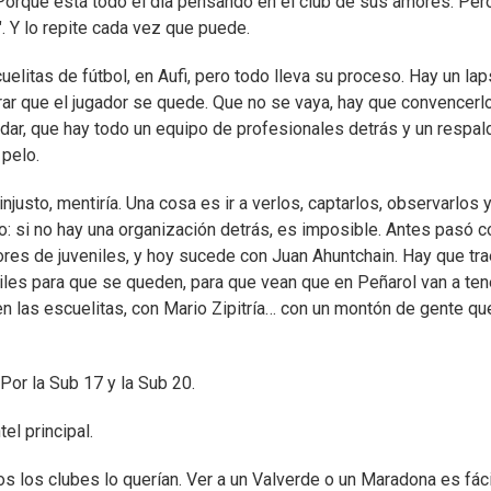
o. Porque está todo el día pensando en el club de sus amores. Per
. Y lo repite cada vez que puede.
elitas de fútbol, en Aufi, pero todo lleva su proceso. Hay un la
rar que el jugador se quede. Que no se vaya, hay que convencerlo
cuidar, que hay todo un equipo de profesionales detrás y un respal
 pelo.
njusto, mentiría. Una cosa es ir a verlos, captarlos, observarlos 
igo: si no hay una organización detrás, es imposible. Antes pasó c
ores de juveniles, y hoy sucede con Juan Ahuntchain. Hay que tra
niles para que se queden, para que vean que en Peñarol van a ten
en las escuelitas, con Mario Zipitría… con un montón de gente qu
Por la Sub 17 y la Sub 20.
el principal.
os los clubes lo querían. Ver a un Valverde o un Maradona es fáci