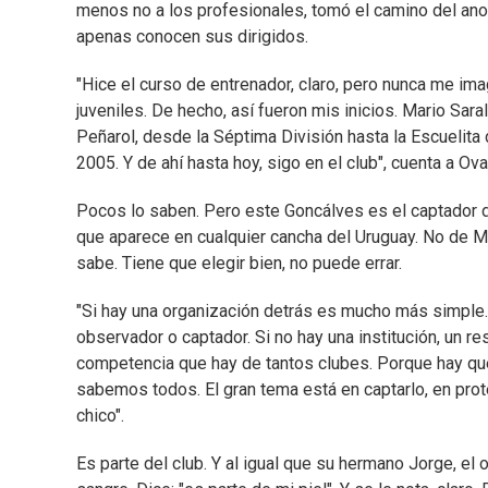
menos no a los profesionales, tomó el camino del anon
apenas conocen sus dirigidos.
"Hice el curso de entrenador, claro, pero nunca me im
juveniles. De hecho, así fueron mis inicios. Mario Sa
Peñarol, desde la Séptima División hasta la Escuelita 
2005. Y de ahí hasta hoy, sigo en el club", cuenta a Ova
Pocos lo saben. Pero este Goncálves es el captador de
que aparece en cualquier cancha del Uruguay. No de Mo
sabe. Tiene que elegir bien, no puede errar.
"Si hay una organización detrás es mucho más simple.
observador o captador. Si no hay una institución, un re
competencia que hay de tantos clubes. Porque hay que 
sabemos todos. El gran tema está en captarlo, en protege
chico".
Es parte del club. Y al igual que su hermano Jorge, el 