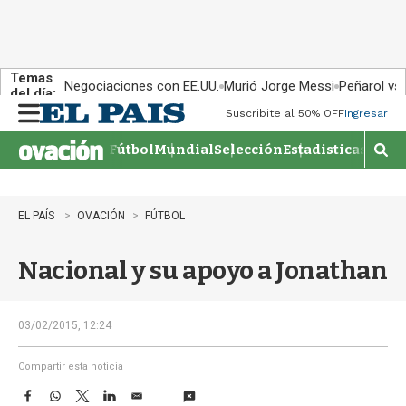
Temas
Negociaciones con EE.UU.
Murió Jorge Messi
Peñarol vs
del día:
Suscribite al 50% OFF
Ingresar
M
e
Fútbol
Mundial
Selección
Estadisticas
Agen
n
M
u
o
s
t
EL PAÍS
OVACIÓN
FÚTBOL
r
a
Nacional y su apoyo a Jonathan
r
b
�
s
03/02/2015, 12:24
q
u
Compartir esta noticia
e
F
W
T
L
E
d