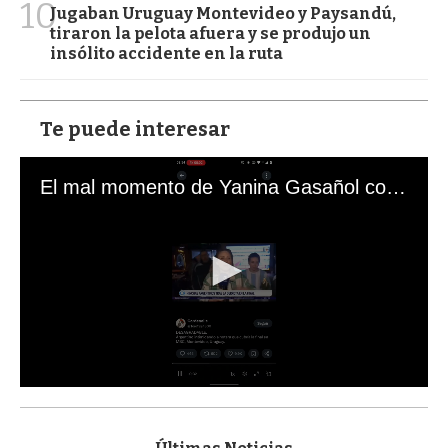
10
Jugaban Uruguay Montevideo y Paysandú,
tiraron la pelota afuera y se produjo un
insólito accidente en la ruta
Te puede interesar
El mal momento de Yanina Gasañol con un hincha argentino en "Subrayado"
0
s
e
c