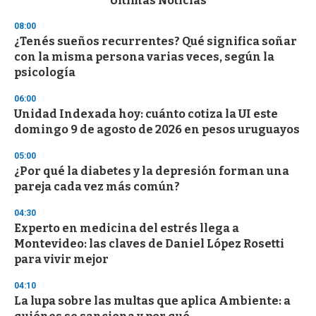
Últimas Noticias
o
n
08:00
d
¿Tenés sueños recurrentes? Qué significa soñar
s
o
con la misma persona varias veces, según la
f
psicología
3
3
s
06:00
e
Unidad Indexada hoy: cuánto cotiza la UI este
c
domingo 9 de agosto de 2026 en pesos uruguayos
o
n
d
05:00
s
¿Por qué la diabetes y la depresión forman una
pareja cada vez más común?
04:30
Experto en medicina del estrés llega a
Montevideo: las claves de Daniel López Rosetti
para vivir mejor
04:10
La lupa sobre las multas que aplica Ambiente: a