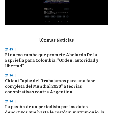
0
s
e
c
Últimas Noticias
o
n
21:45
d
El nuevo rumbo que promete Abelardo De la
s
o
Espriella para Colombia: "Orden, autoridad y
f
libertad"
3
3
s
21:26
e
Chiqui Tapia: del "trabajamos para una fase
c
completa del Mundial 2030" a teorías
o
n
conspirativas contra Argentina
d
s
21:24
La pasión de un periodista por los datos
deportivos que hasta le costó un matrimonio: la