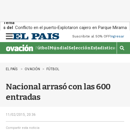
Tema
s del
Conflicto en el puerto
Explotaron cajero en Parque Miramar
día:
Suscribite al 50% OFF
Ingresar
M
e
Fútbol
Mundial
Selección
Estadisticas
Agen
n
M
u
o
s
t
EL PAÍS
OVACIÓN
FÚTBOL
r
a
Nacional arrasó con las 600
r
b
entradas
�
s
q
u
11/02/2015, 20:36
e
d
Compartir esta noticia