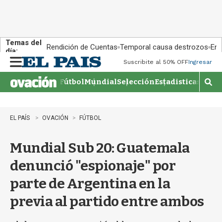
Temas del
Rendición de Cuentas
Temporal causa destrozos
En 
día:
Suscribite al 50% OFF
Ingresar
M
e
Fútbol
Mundial
Selección
Estadisticas
Agen
n
M
u
o
s
t
EL PAÍS
OVACIÓN
FÚTBOL
r
a
Mundial Sub 20: Guatemala
r
b
denunció "espionaje" por
�
s
parte de Argentina en la
q
u
previa al partido entre ambos
e
d