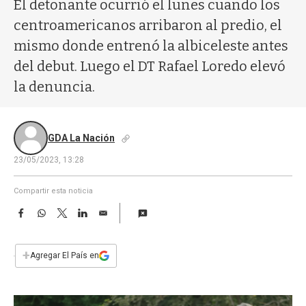
a
El detonante ocurrió el lunes cuando los
centroamericanos arribaron al predio, el
mismo donde entrenó la albiceleste antes
del debut. Luego el DT Rafael Loredo elevó
la denuncia.
GDA La Nación
23/05/2023, 13:28
Compartir esta noticia
F
W
T
L
E
a
h
w
i
m
c
a
i
n
a
e
t
t
k
i
+
Agregar El País en
b
s
t
e
l
o
A
e
d
o
p
r
I
k
p
n