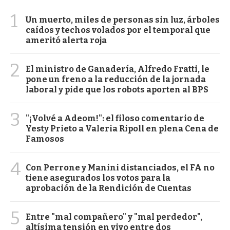
1
Un muerto, miles de personas sin luz, árboles
caídos y techos volados por el temporal que
ameritó alerta roja
2
El ministro de Ganadería, Alfredo Fratti, le
pone un freno a la reducción de la jornada
laboral y pide que los robots aporten al BPS
3
"¡Volvé a Adeom!": el filoso comentario de
Yesty Prieto a Valeria Ripoll en plena Cena de
Famosos
4
Con Perrone y Manini distanciados, el FA no
tiene asegurados los votos para la
aprobación de la Rendición de Cuentas
5
Entre "mal compañero" y "mal perdedor",
altísima tensión en vivo entre dos