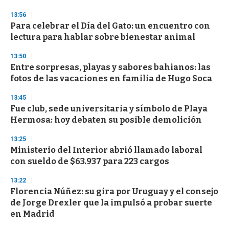
o
n
13:56
d
Para celebrar el Día del Gato: un encuentro con
s
o
lectura para hablar sobre bienestar animal
f
3
13:50
3
s
Entre sorpresas, playas y sabores bahianos: las
e
fotos de las vacaciones en familia de Hugo Soca
c
o
13:45
n
d
Fue club, sede universitaria y símbolo de Playa
s
Hermosa: hoy debaten su posible demolición
13:25
Ministerio del Interior abrió llamado laboral
con sueldo de $63.937 para 223 cargos
13:22
Florencia Núñez: su gira por Uruguay y el consejo
de Jorge Drexler que la impulsó a probar suerte
en Madrid