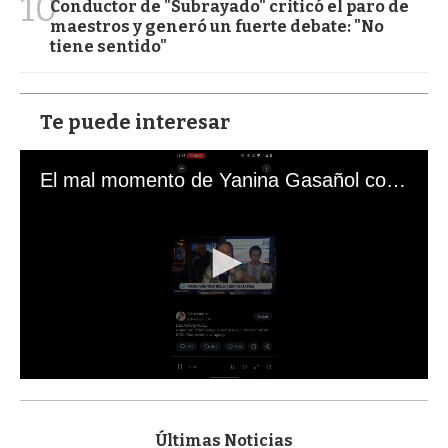
10
Conductor de "Subrayado" criticó el paro de
maestros y generó un fuerte debate: "No
tiene sentido"
Te puede interesar
El mal momento de Yanina Gasañol con un hincha argentino en "Subrayado"
0
s
e
c
Últimas Noticias