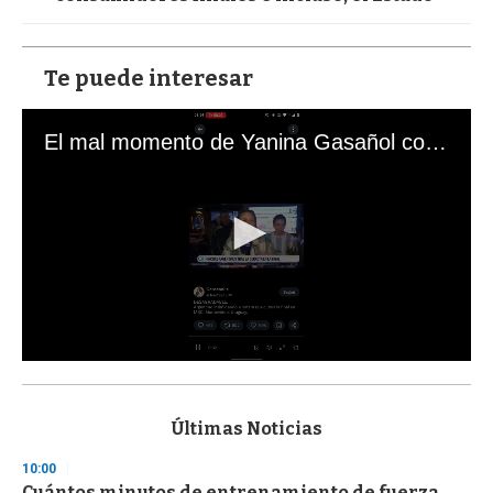
Te puede interesar
El mal momento de Yanina Gasañol con un hincha argentino en "Subrayado"
0
s
e
c
Últimas Noticias
o
n
10:00
d
Cuántos minutos de entrenamiento de fuerza
s