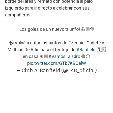
borde del área y remató con potencia al palo
izquierdo para ir directo a celebrar con sus
compañeros.
¡Los goles de un nuevo triunfo! 💪🏼💚
📹 Volvé a gritar los tantos de Ezequiel Cañete y
Mathías De Ritis para el festejo de
#Banfield
🇳🇬
en casa 👊🏼
#VamosTaladro
🟢⚪️
pic.twitter.com/GTb7KBCelW
— Club A. Banfield (@CAB_oficial)