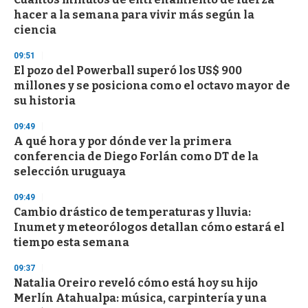
o
hacer a la semana para vivir más según la
f
ciencia
3
3
s
09:51
e
El pozo del Powerball superó los US$ 900
c
millones y se posiciona como el octavo mayor de
o
n
su historia
d
s
09:49
A qué hora y por dónde ver la primera
conferencia de Diego Forlán como DT de la
selección uruguaya
09:49
Cambio drástico de temperaturas y lluvia:
Inumet y meteorólogos detallan cómo estará el
tiempo esta semana
09:37
Natalia Oreiro reveló cómo está hoy su hijo
Merlín Atahualpa: música, carpintería y una