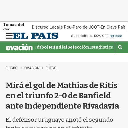
Temas del
Discurso Lacalle Pou
Paro de UCOT
En Clave País
día:
Suscribite al 50% OFF
Ingresar
M
e
Fútbol
Mundial
Selección
Estadisticas
Agen
n
M
u
o
s
t
EL PAÍS
OVACIÓN
FÚTBOL
r
a
Mirá el gol de Mathías de Ritis
r
b
en el triunfo 2-0 de Banfield
�
s
ante Independiente Rivadavia
q
u
e
El defensor uruguayo anotó el segundo
d