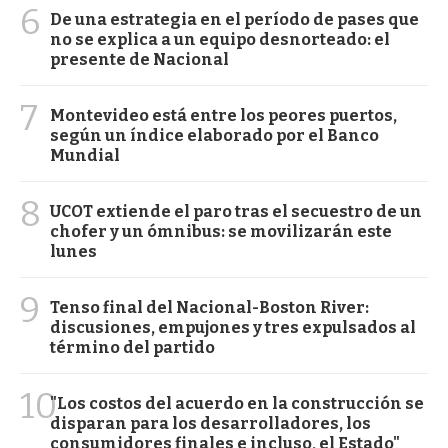
6
De una estrategia en el período de pases que
no se explica a un equipo desnorteado: el
presente de Nacional
7
Montevideo está entre los peores puertos,
según un índice elaborado por el Banco
Mundial
8
UCOT extiende el paro tras el secuestro de un
chofer y un ómnibus: se movilizarán este
lunes
9
Tenso final del Nacional-Boston River:
discusiones, empujones y tres expulsados al
término del partido
10
"Los costos del acuerdo en la construcción se
disparan para los desarrolladores, los
consumidores finales e incluso, el Estado"