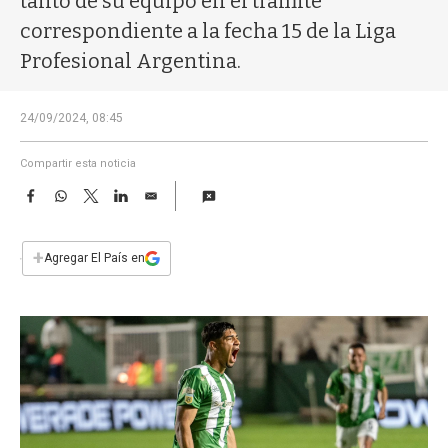
tanto de su equipo en el trámite
a
correspondiente a la fecha 15 de la Liga
Profesional Argentina.
24/09/2024, 08:45
Compartir esta noticia
F
W
T
L
E
a
h
w
i
m
c
a
i
n
a
e
t
t
k
i
+
Agregar El País en
b
s
t
e
l
o
A
e
d
o
p
r
I
k
p
n