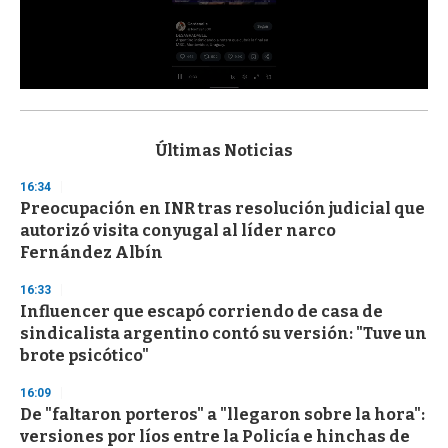
0
s
e
c
Últimas Noticias
o
n
16:34
d
Preocupación en INR tras resolución judicial que
s
o
autorizó visita conyugal al líder narco
f
Fernández Albín
3
3
s
16:33
e
Influencer que escapó corriendo de casa de
c
sindicalista argentino contó su versión: "Tuve un
o
n
brote psicótico"
d
s
16:09
De "faltaron porteros" a "llegaron sobre la hora":
versiones por líos entre la Policía e hinchas de