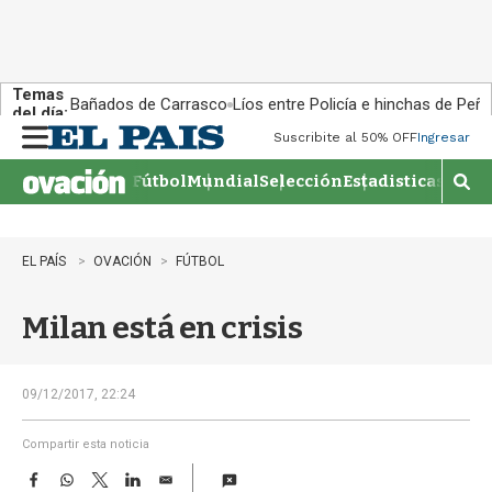
Temas
Bañados de Carrasco
Líos entre Policía e hinchas de Peña
del día:
Suscribite al 50% OFF
Ingresar
M
e
Fútbol
Mundial
Selección
Estadisticas
Agen
n
M
u
o
s
t
EL PAÍS
OVACIÓN
FÚTBOL
r
a
Milan está en crisis
r
b
�
s
09/12/2017, 22:24
q
u
Compartir esta noticia
e
F
W
T
L
E
d