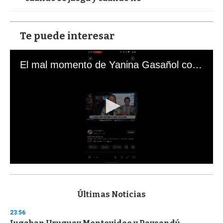
Te puede interesar
El mal momento de Yanina Gasañol con un hincha argentino en "Subrayado"
0
s
e
c
Últimas Noticias
o
n
23:56
d
s