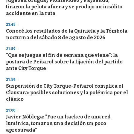
Jugaban Uruguay Montevideo y Paysandú,
o
tiraron la pelota afuera y se produjo un insólito
f
accidente en la ruta
3
3
s
23:45
e
Conocé los resultados de la Quiniela y la Tómbola
c
nocturna del sábado 8 de agosto de 2026
o
n
d
21:59
s
"Que se juegue el fin de semana que viene": la
postura de Peñarol sobre la fijación del partido
ante City Torque
21:59
Suspensión de City Torque-Peñarol complica el
Clausura: posibles soluciones y la polémica por el
clásico
21:00
Javier Nóblega: "Fue un hackeo de una red
lumínica, tomaron una decisión un poco
apresurada"