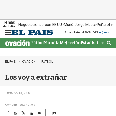
Temas
Negociaciones con EE.UU.
Murió Jorge Messi
Peñarol vs
del día:
Suscribite al 50% OFF
Ingresar
M
e
Fútbol
Mundial
Selección
Estadisticas
Agen
n
M
u
o
s
t
EL PAÍS
OVACIÓN
FÚTBOL
r
a
Los voy a extrañar
r
b
�
s
10/02/2015, 07:01
q
u
Compartir esta noticia
e
F
W
T
L
E
d