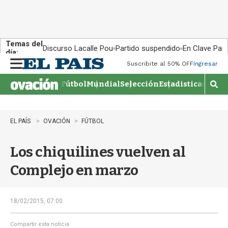
Temas del
Discurso Lacalle Pou
Partido suspendido
En Clave País
día:
Suscribite al 50% OFF
Ingresar
M
e
Fútbol
Mundial
Selección
Estadisticas
Agen
n
M
u
o
s
t
EL PAÍS
OVACIÓN
FÚTBOL
r
a
Los chiquilines vuelven al
r
b
Complejo en marzo
�
s
q
u
18/02/2015, 07:00
e
d
Compartir esta noticia