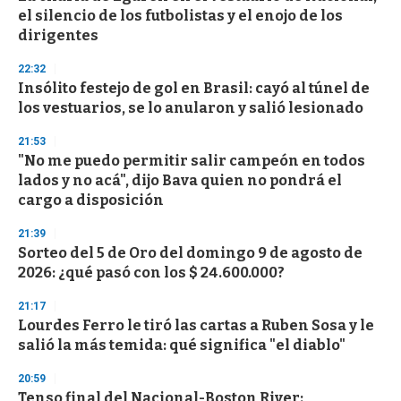
c
el silencio de los futbolistas y el enojo de los
o
n
dirigentes
d
s
22:32
Insólito festejo de gol en Brasil: cayó al túnel de
los vestuarios, se lo anularon y salió lesionado
21:53
"No me puedo permitir salir campeón en todos
lados y no acá", dijo Bava quien no pondrá el
cargo a disposición
21:39
Sorteo del 5 de Oro del domingo 9 de agosto de
2026: ¿qué pasó con los $ 24.600.000?
21:17
Lourdes Ferro le tiró las cartas a Ruben Sosa y le
salió la más temida: qué significa "el diablo"
20:59
Tenso final del Nacional-Boston River: