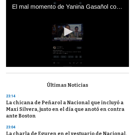
El mal momento de Yanina Gasañol con un hincha argentino en "Subrayado"
0
s
e
c
Últimas Noticias
o
n
23:14
d
La chicana de Peñarol a Nacional que incluyó a
s
o
Maxi Silvera, justo en el día que anotó en contra
f
ante Boston
3
3
s
23:04
e
La charla de Eguren en el vestuario de Nacional,