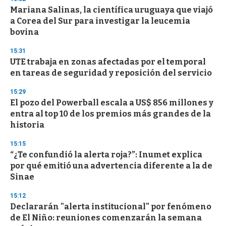
d
Mariana Salinas, la científica uruguaya que viajó
s
o
a Corea del Sur para investigar la leucemia
f
bovina
3
3
s
15:31
e
UTE trabaja en zonas afectadas por el temporal
c
en tareas de seguridad y reposición del servicio
o
n
d
15:29
s
El pozo del Powerball escala a US$ 856 millones y
entra al top 10 de los premios más grandes de la
historia
15:15
“¿Te confundió la alerta roja?”: Inumet explica
por qué emitió una advertencia diferente a la de
Sinae
15:12
Declararán "alerta institucional" por fenómeno
de El Niño: reuniones comenzarán la semana