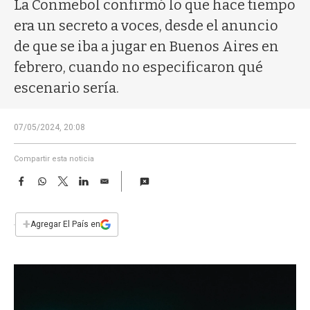
a
La Conmebol confirmó lo que hace tiempo
era un secreto a voces, desde el anuncio
de que se iba a jugar en Buenos Aires en
febrero, cuando no especificaron qué
escenario sería.
07/05/2024, 20:08
Compartir esta noticia
F
W
T
L
E
a
h
w
i
m
c
a
i
n
a
e
t
t
k
i
+
Agregar El País en
b
s
t
e
l
o
A
e
d
o
p
r
I
k
p
n