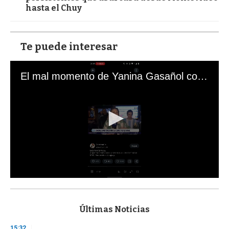
hasta el Chuy
Te puede interesar
El mal momento de Yanina Gasañol con un hincha argentino en "Subrayado"
0
s
e
c
Últimas Noticias
o
n
15:32