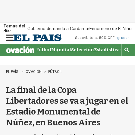
Temas del
Gobierno demanda a Cardama
Fenómeno de El Niño
día:
Suscribite al 50% OFF
Ingresar
M
e
Fútbol
Mundial
Selección
Estadisticas
Agen
n
M
u
o
s
t
EL PAÍS
OVACIÓN
FÚTBOL
r
a
La final de la Copa
r
b
Libertadores se va a jugar en el
�
s
Estadio Monumental de
q
u
Núñez, en Buenos Aires
e
d