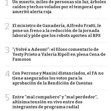
1
Un muerto, miles de personas sin luz, árboles
caídos y techos volados por el temporal que
ameritó alerta roja
2
El ministro de Ganadería, Alfredo Fratti, le
pone un freno a la reducción de la jornada
laboral y pide que los robots aporten al BPS
3
"¡Volvé a Adeom!": el filoso comentario de
Yesty Prieto a Valeria Ripoll en plena Cena de
Famosos
4
Con Perrone y Manini distanciados, el FA no
tiene asegurados los votos para la
aprobación de la Rendición de Cuentas
5
Entre "mal compañero" y "mal perdedor",
altísima tensión en vivo entre dos
integrantes de programa radial