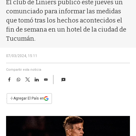
a
El club de Liniers publicó este jueves un
comunciado para informar las medidas
que tomó tras los hechos acontecidos el
fin de semana en un hotel de la ciudad de
Tucumán.
07/03/2024, 15:11
Compartir esta noticia
F
W
T
L
E
a
h
w
i
m
c
a
i
n
a
e
t
t
k
i
+
Agregar El País en
b
s
t
e
l
o
A
e
d
o
p
r
I
k
p
n