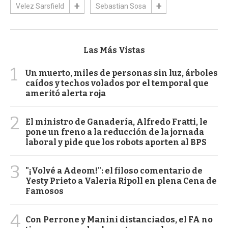
Velez Sarsfield
Sebastian Sosa
Las Más Vistas
1
Un muerto, miles de personas sin luz, árboles
caídos y techos volados por el temporal que
ameritó alerta roja
2
El ministro de Ganadería, Alfredo Fratti, le
pone un freno a la reducción de la jornada
laboral y pide que los robots aporten al BPS
3
"¡Volvé a Adeom!": el filoso comentario de
Yesty Prieto a Valeria Ripoll en plena Cena de
Famosos
4
Con Perrone y Manini distanciados, el FA no