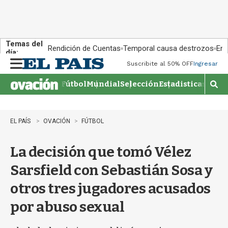
Temas del
Rendición de Cuentas
Temporal causa destrozos
En 
día:
Suscribite al 50% OFF
Ingresar
M
e
Fútbol
Mundial
Selección
Estadisticas
Agen
n
M
u
o
s
t
EL PAÍS
OVACIÓN
FÚTBOL
r
a
La decisión que tomó Vélez
r
b
Sarsfield con Sebastián Sosa y
�
s
otros tres jugadores acusados
q
u
por abuso sexual
e
d