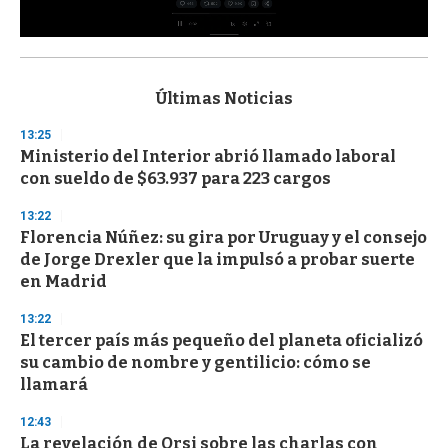
0
s
e
c
Últimas Noticias
o
n
13:25
d
Ministerio del Interior abrió llamado laboral
s
o
con sueldo de $63.937 para 223 cargos
f
3
13:22
3
s
Florencia Núñez: su gira por Uruguay y el consejo
e
de Jorge Drexler que la impulsó a probar suerte
c
en Madrid
o
n
d
13:22
s
El tercer país más pequeño del planeta oficializó
su cambio de nombre y gentilicio: cómo se
llamará
12:43
La revelación de Orsi sobre las charlas con