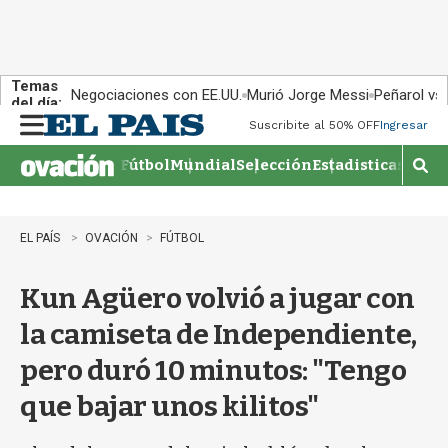
Temas
Negociaciones con EE.UU.
Murió Jorge Messi
Peñarol vs
del día:
Suscribite al 50% OFF
Ingresar
M
e
Fútbol
Mundial
Selección
Estadisticas
Agen
n
M
u
o
s
t
EL PAÍS
OVACIÓN
FÚTBOL
r
a
Kun Agüero volvió a jugar con
r
b
la camiseta de Independiente,
�
s
pero duró 10 minutos: "Tengo
q
u
que bajar unos kilitos"
e
d