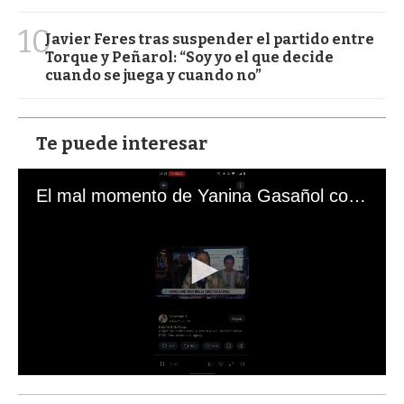
10
Javier Feres tras suspender el partido entre
Torque y Peñarol: “Soy yo el que decide
cuando se juega y cuando no”
Te puede interesar
El mal momento de Yanina Gasañol con un hincha argentino en "Subrayado"
0
s