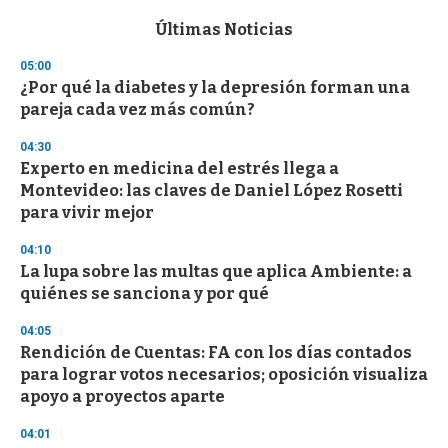
e
c
Últimas Noticias
o
n
05:00
d
¿Por qué la diabetes y la depresión forman una
s
o
pareja cada vez más común?
f
3
04:30
3
s
Experto en medicina del estrés llega a
e
Montevideo: las claves de Daniel López Rosetti
c
para vivir mejor
o
n
d
04:10
s
La lupa sobre las multas que aplica Ambiente: a
quiénes se sanciona y por qué
04:05
Rendición de Cuentas: FA con los días contados
para lograr votos necesarios; oposición visualiza
apoyo a proyectos aparte
04:01