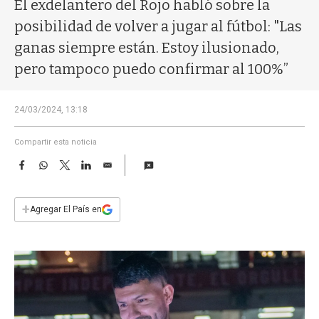
a
El exdelantero del Rojo habló sobre la
posibilidad de volver a jugar al fútbol: "Las
ganas siempre están. Estoy ilusionado,
pero tampoco puedo confirmar al 100%”
24/03/2024, 13:18
Compartir esta noticia
F
W
T
L
E
a
h
w
i
m
c
a
i
n
a
e
t
t
k
i
+
Agregar El País en
b
s
t
e
l
o
A
e
d
o
p
r
I
k
p
n