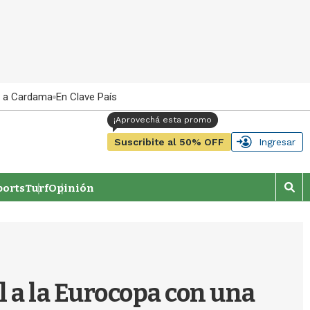
 a Cardama
En Clave País
Suscribite al 50% OFF
Ingresar
orts
Turf
Opinión
M
o
s
t
r
a
r
al a la Eurocopa con una
b
�