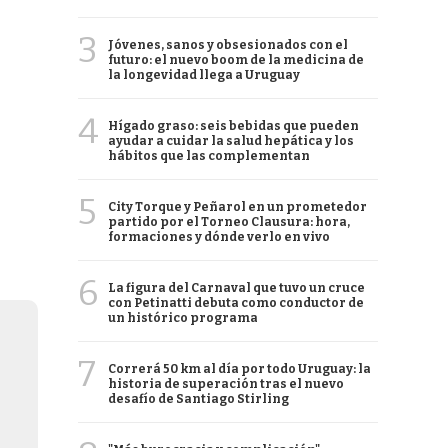
3
Jóvenes, sanos y obsesionados con el
futuro: el nuevo boom de la medicina de
la longevidad llega a Uruguay
4
Hígado graso: seis bebidas que pueden
ayudar a cuidar la salud hepática y los
hábitos que las complementan
5
City Torque y Peñarol en un prometedor
partido por el Torneo Clausura: hora,
formaciones y dónde verlo en vivo
6
La figura del Carnaval que tuvo un cruce
con Petinatti debuta como conductor de
un histórico programa
7
Correrá 50 km al día por todo Uruguay: la
historia de superación tras el nuevo
desafío de Santiago Stirling