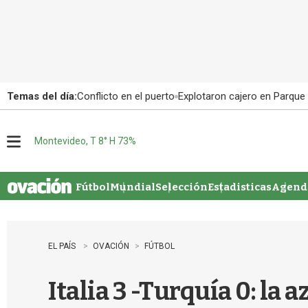
Temas del día:
Conflicto en el puerto
Explotaron cajero en Parque
Montevideo, T 8° H 73%
M
e
n
u
Fútbol
Mundial
Selección
Estadisticas
Agenda
EL PAÍS
OVACIÓN
FÚTBOL
Italia 3 -Turquía 0: la 