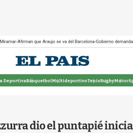
 Miramar
Afirman que Araujo se va del Barcelona
Gobierno demanda
 Deportiva
Básquetbol
Multideportivo
Tenis
Rugby
MotorSp
azzurra dio el puntapié inici