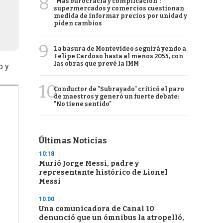
8
"Más burocracia y complicación":
supermercados y comercios cuestionan
medida de informar precios por unidad y
piden cambios
9
La basura de Montevideo seguirá yendo a
Felipe Cardoso hasta al menos 2055, con
las obras que prevé la IMM
o y
10
Conductor de "Subrayado" criticó el paro
de maestros y generó un fuerte debate:
"No tiene sentido"
Últimas Noticias
10:18
Murió Jorge Messi, padre y
representante histórico de Lionel
Messi
10:00
Una comunicadora de Canal 10
denunció que un ómnibus la atropelló,