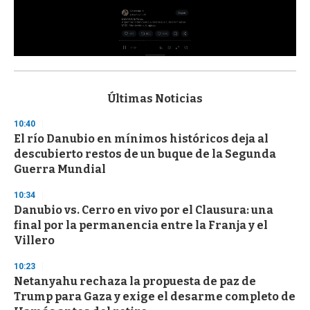
0
s
e
c
Últimas Noticias
o
n
10:40
d
El río Danubio en mínimos históricos deja al
s
o
descubierto restos de un buque de la Segunda
f
Guerra Mundial
3
3
s
10:34
e
Danubio vs. Cerro en vivo por el Clausura: una
c
final por la permanencia entre la Franja y el
o
n
Villero
d
s
10:23
Netanyahu rechaza la propuesta de paz de
Trump para Gaza y exige el desarme completo de