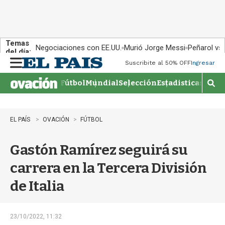
Temas
Negociaciones con EE.UU.
Murió Jorge Messi
Peñarol vs
del día:
Suscribite al 50% OFF
Ingresar
M
e
Fútbol
Mundial
Selección
Estadisticas
Agen
n
M
u
o
s
t
EL PAÍS
OVACIÓN
FÚTBOL
r
a
Gastón Ramírez seguirá su
r
b
carrera en la Tercera División
�
s
de Italia
q
u
e
d
23/10/2022, 11:32