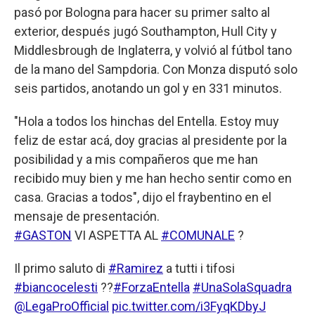
pasó por Bologna para hacer su primer salto al
exterior, después jugó Southampton, Hull City y
Middlesbrough de Inglaterra, y volvió al fútbol tano
de la mano del Sampdoria. Con Monza disputó solo
seis partidos, anotando un gol y en 331 minutos.
"Hola a todos los hinchas del Entella. Estoy muy
feliz de estar acá, doy gracias al presidente por la
posibilidad y a mis compañeros que me han
recibido muy bien y me han hecho sentir como en
casa. Gracias a todos", dijo el fraybentino en el
mensaje de presentación.
#GASTON
VI ASPETTA AL
#COMUNALE
?
Il primo saluto di
#Ramirez
a tutti i tifosi
#biancocelesti
??
#ForzaEntella
#UnaSolaSquadra
@LegaProOfficial
pic.twitter.com/i3FyqKDbyJ