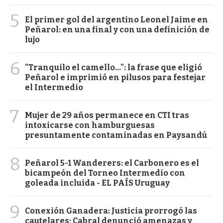
5
El primer gol del argentino Leonel Jaime en
Peñarol: en una final y con una definición de
lujo
6
"Tranquilo el camello...": la frase que eligió
Peñarol e imprimió en pilusos para festejar
el Intermedio
7
Mujer de 29 años permanece en CTI tras
intoxicarse con hamburguesas
presuntamente contaminadas en Paysandú
8
Peñarol 5-1 Wanderers: el Carbonero es el
bicampeón del Torneo Intermedio con
goleada incluida - EL PAÍS Uruguay
9
Conexión Ganadera: Justicia prorrogó las
cautelares; Cabral denunció amenazas y