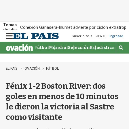
Temas
Conexión Ganadera
Inumet advierte por ciclón extratropi
del día:
Suscribite al 50% OFF
Ingresar
M
e
Fútbol
Mundial
Selección
Estadisticas
Agen
n
M
u
o
s
t
EL PAÍS
OVACIÓN
FÚTBOL
r
a
Fénix 1-2 Boston River: dos
r
b
goles en menos de 10 minutos
�
s
le dieron la victoria al Sastre
q
u
como visitante
e
d