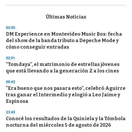
0
s
e
c
Últimas Noticias
o
n
02:05
d
DM Experience en Montevideo Music Box: fecha
s
o
del show de la banda tributo a Depeche Mode y
f
cómo conseguir entradas
3
3
s
02:01
e
"Tomdaya", el matrimonio de estrellas jóvenes
c
que está llevando a la generación Z a los cines
o
n
d
00:42
s
"Era bueno que nos pasara esto", celebró Aguirre
tras ganar el Intermedio y elogió a Leo Jaime y
Espinosa
23:45
Conocé los resultados de la Quiniela y la Tómbola
nocturna del miércoles 5 de agosto de 2026