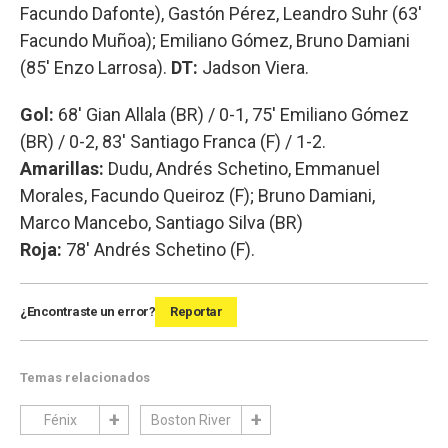
Facundo Dafonte), Gastón Pérez, Leandro Suhr (63'
Facundo Muñoa); Emiliano Gómez, Bruno Damiani
(85' Enzo Larrosa).
DT:
Jadson Viera.
Gol:
68' Gian Allala (BR) / 0-1, 75' Emiliano Gómez
(BR) / 0-2, 83' Santiago Franca (F) / 1-2.
Amarillas:
Dudu, Andrés Schetino, Emmanuel
Morales, Facundo Queiroz (F); Bruno Damiani,
Marco Mancebo, Santiago Silva (BR)
Roja:
78' Andrés Schetino (F).
¿Encontraste un error?
Reportar
Temas relacionados
Fénix
Boston River