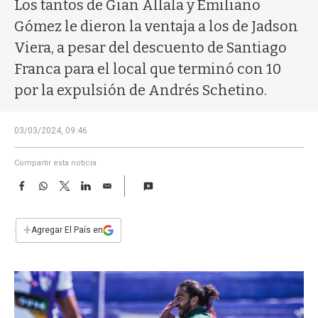
a
Los tantos de Gian Allala y Emiliano
Gómez le dieron la ventaja a los de Jadson
Viera, a pesar del descuento de Santiago
Franca para el local que terminó con 10
por la expulsión de Andrés Schetino.
03/03/2024, 09:46
Compartir esta noticia
F
W
T
L
E
a
h
w
i
m
c
a
i
n
a
e
t
t
k
i
+
Agregar El País en
b
s
t
e
l
o
A
e
d
o
p
r
I
k
p
n