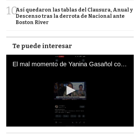
10
Así quedaron las tablas del Clausura, Anual y
Descenso tras la derrota de Nacional ante
Boston River
Te puede interesar
El mal momento de Yanina Gasañol con un hincha argentino en "Subrayado"
0
s
e