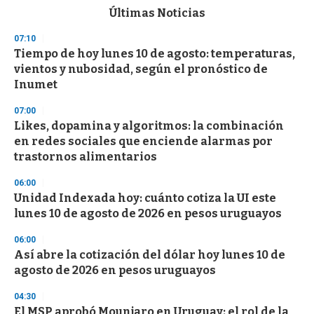
c
Últimas Noticias
o
n
07:10
d
Tiempo de hoy lunes 10 de agosto: temperaturas,
s
o
vientos y nubosidad, según el pronóstico de
f
Inumet
3
3
s
07:00
e
Likes, dopamina y algoritmos: la combinación
c
en redes sociales que enciende alarmas por
o
n
trastornos alimentarios
d
s
06:00
Unidad Indexada hoy: cuánto cotiza la UI este
lunes 10 de agosto de 2026 en pesos uruguayos
06:00
Así abre la cotización del dólar hoy lunes 10 de
agosto de 2026 en pesos uruguayos
04:30
El MSP aprobó Mounjaro en Uruguay: el rol de la