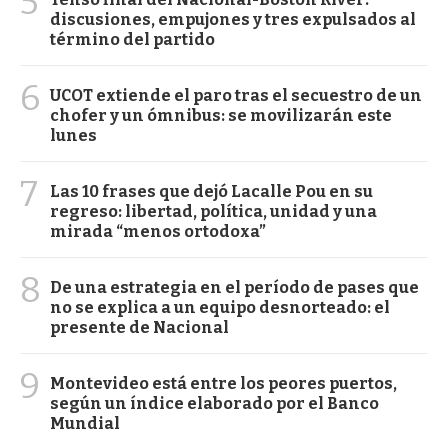
5
discusiones, empujones y tres expulsados al
término del partido
6
UCOT extiende el paro tras el secuestro de un
chofer y un ómnibus: se movilizarán este
lunes
7
Las 10 frases que dejó Lacalle Pou en su
regreso: libertad, política, unidad y una
mirada “menos ortodoxa”
8
De una estrategia en el período de pases que
no se explica a un equipo desnorteado: el
presente de Nacional
9
Montevideo está entre los peores puertos,
según un índice elaborado por el Banco
Mundial