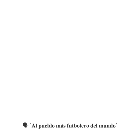
🗣️ "𝐀𝐥 𝐩𝐮𝐞𝐛𝐥𝐨 𝐦𝐚́𝐬 𝐟𝐮𝐭𝐛𝐨𝐥𝐞𝐫𝐨 𝐝𝐞𝐥 𝐦𝐮𝐧𝐝𝐨"