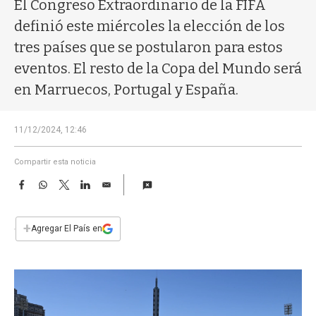
a
El Congreso Extraordinario de la FIFA
definió este miércoles la elección de los
tres países que se postularon para estos
eventos. El resto de la Copa del Mundo será
en Marruecos, Portugal y España.
11/12/2024, 12:46
Compartir esta noticia
F
W
T
L
E
a
h
w
i
m
c
a
i
n
a
e
t
t
k
i
+
Agregar El País en
b
s
t
e
l
o
A
e
d
o
p
r
I
k
p
n