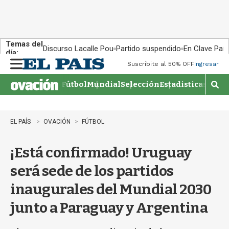
Temas del
Discurso Lacalle Pou
Partido suspendido
En Clave País
día:
Suscribite al 50% OFF
Ingresar
M
e
Fútbol
Mundial
Selección
Estadisticas
Agen
n
M
u
o
s
t
EL PAÍS
OVACIÓN
FÚTBOL
r
a
¡Está confirmado! Uruguay
r
b
será sede de los partidos
�
s
inaugurales del Mundial 2030
q
u
junto a Paraguay y Argentina
e
d