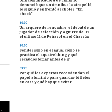
Una comunicadora de Canal 10
denunció que un ómnibus la atropelló,
lo siguió y enfrentó al chofer: "En
shock"
10:00
Un arquero de renombre, el debut de un
jugador de selección y Aguirre de DT:
el último 11 de Peñarol en el Charrúa
10:00
Senderismo en el agua: cómo se
practica el aquatrekking y qué
recaudos tomar antes de ir
09:25
Por qué los expertos recomiendan el
papel aluminio para guardar billetes
en casa y qué hay que evitar
cha argentino en "Subrayado"