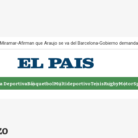
 Miramar
Afirman que Araujo se va del Barcelona
Gobierno demanda
 Deportiva
Básquetbol
Multideportivo
Tenis
Rugby
MotorSp
zo