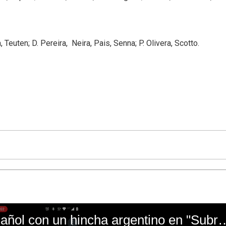
Teuten; D. Pereira, Neira, Pais, Senna; P. Olivera, Scotto.
El mal momento de Yanina Gasañol con un hin