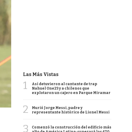
Las Más Vistas
1
Así detuvieron al cantante de trap
Nahuel One23 y a chilenos que
explotaron un cajero en Parque Miramar
2
Murió Jorge Messi, padre y
representante histórico de Lionel Messi
3
Comenzó la construcción del edificio más
alto de América Latina: superará los 470