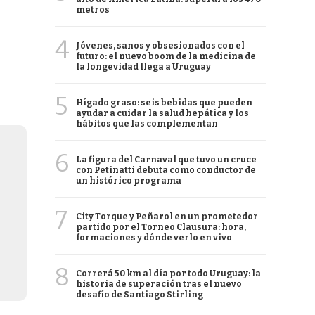
metros
4
Jóvenes, sanos y obsesionados con el
futuro: el nuevo boom de la medicina de
la longevidad llega a Uruguay
5
Hígado graso: seis bebidas que pueden
ayudar a cuidar la salud hepática y los
hábitos que las complementan
6
La figura del Carnaval que tuvo un cruce
con Petinatti debuta como conductor de
un histórico programa
7
City Torque y Peñarol en un prometedor
partido por el Torneo Clausura: hora,
formaciones y dónde verlo en vivo
8
Correrá 50 km al día por todo Uruguay: la
historia de superación tras el nuevo
desafío de Santiago Stirling