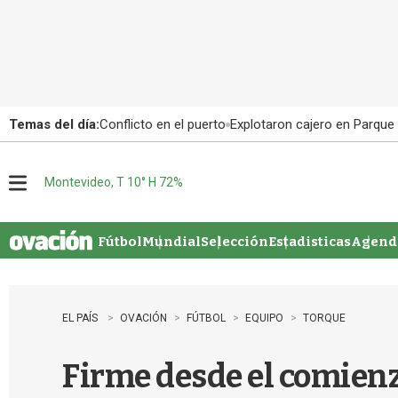
Temas del día:
Conflicto en el puerto
Explotaron cajero en Parque
Montevideo, T 10° H 72%
M
e
n
u
Fútbol
Mundial
Selección
Estadisticas
Agenda
EL PAÍS
OVACIÓN
FÚTBOL
EQUIPO
TORQUE
Firme desde el comien