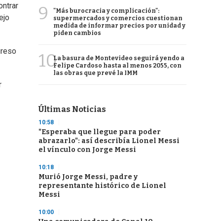
ontrar
9
"Más burocracia y complicación":
ejo
supermercados y comercios cuestionan
medida de informar precios por unidad y
piden cambios
greso
10
La basura de Montevideo seguirá yendo a
Felipe Cardoso hasta al menos 2055, con
las obras que prevé la IMM
r
Últimas Noticias
10:58
"Esperaba que llegue para poder
abrazarlo": así describía Lionel Messi
el vínculo con Jorge Messi
10:18
Murió Jorge Messi, padre y
representante histórico de Lionel
Messi
10:00