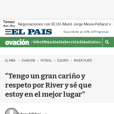
Temas
Negociaciones con EE.UU.
Murió Jorge Messi
Peñarol vs
del día:
Suscribite al 50% OFF
Ingresar
M
e
Fútbol
Mundial
Selección
Estadisticas
Agen
n
M
u
o
s
t
EL PAÍS
OVACIÓN
FÚTBOL
EQUIPO
RIVER PLATE
r
a
“Tengo un gran cariño y
r
b
respeto por River y sé que
�
s
estoy en el mejor lugar”
q
u
e
d