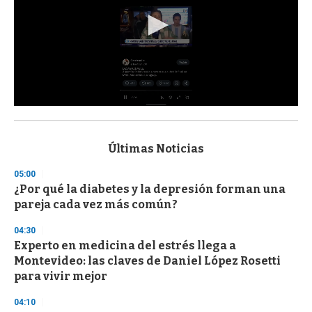
0
s
e
c
Últimas Noticias
o
n
05:00
d
¿Por qué la diabetes y la depresión forman una
s
o
pareja cada vez más común?
f
3
04:30
3
s
Experto en medicina del estrés llega a
e
Montevideo: las claves de Daniel López Rosetti
c
para vivir mejor
o
n
d
04:10
s