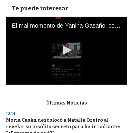
Te puede interesar
El mal momento de Yanina Gasañol con un hincha argentino en "Subrayado"
0
s
e
c
Últimas Noticias
o
n
12:14
d
Moria Casán descolocó a Natalia Oreiro al
s
o
revelar su insólito secreto para lucir radiante:
f