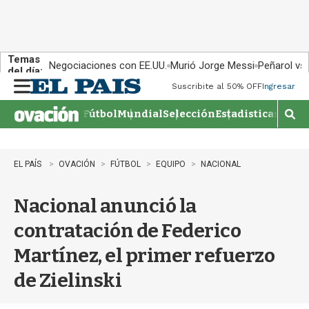
Temas
Negociaciones con EE.UU.
Murió Jorge Messi
Peñarol vs
del día:
Suscribite al 50% OFF
Ingresar
M
e
Fútbol
Mundial
Selección
Estadisticas
Agen
n
M
u
o
s
t
EL PAÍS
OVACIÓN
FÚTBOL
EQUIPO
NACIONAL
r
a
Nacional anunció la
r
b
contratación de Federico
�
s
Martínez, el primer refuerzo
q
u
de Zielinski
e
d