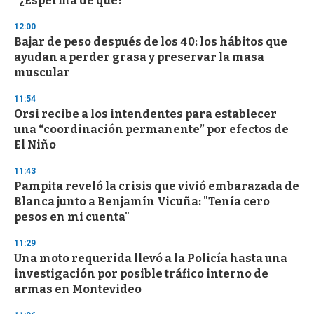
"¿Esperma de qué?"
3
3
s
12:00
e
Bajar de peso después de los 40: los hábitos que
c
ayudan a perder grasa y preservar la masa
o
n
muscular
d
s
11:54
Orsi recibe a los intendentes para establecer
una “coordinación permanente” por efectos de
El Niño
11:43
Pampita reveló la crisis que vivió embarazada de
Blanca junto a Benjamín Vicuña: "Tenía cero
pesos en mi cuenta"
11:29
Una moto requerida llevó a la Policía hasta una
investigación por posible tráfico interno de
armas en Montevideo