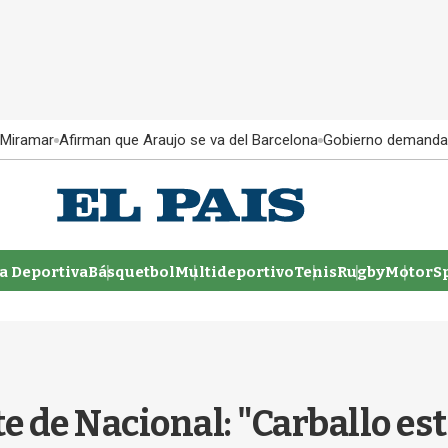
 Miramar
Afirman que Araujo se va del Barcelona
Gobierno demanda
 Deportiva
Básquetbol
Multideportivo
Tenis
Rugby
MotorSp
e de Nacional: "Carballo es