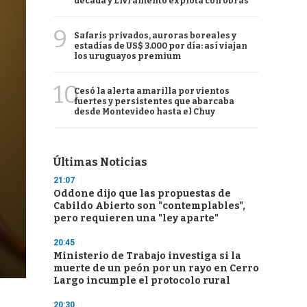
década y Livramento explota con obras
9
Safaris privados, auroras boreales y
estadías de US$ 3.000 por día: así viajan
los uruguayos premium
10
Cesó la alerta amarilla por vientos
fuertes y persistentes que abarcaba
desde Montevideo hasta el Chuy
Últimas Noticias
21:07
Oddone dijo que las propuestas de
Cabildo Abierto son "contemplables",
pero requieren una "ley aparte"
20:45
Ministerio de Trabajo investiga si la
muerte de un peón por un rayo en Cerro
Largo incumple el protocolo rural
20:30