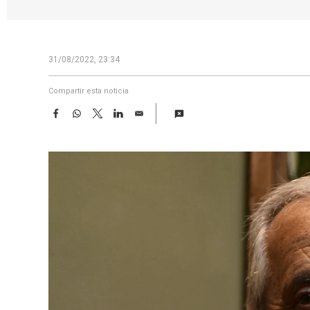
31/08/2022, 23:34
Compartir esta noticia
F
W
T
L
E
a
h
w
i
m
c
a
i
n
a
e
t
t
k
i
b
s
t
e
l
o
A
e
d
o
p
r
I
k
p
n