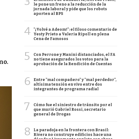
3
le pone un freno a la reducción de la
jornada laboral y pide que los robots
aporten al BPS
4
"¡Volvé a Adeom!": el filoso comentario de
Yesty Prieto a Valeria Ripoll en plena
Cena de Famosos
5
Con Perrone y Manini distanciados, el FA
no tiene asegurados los votos para la
no.
aprobación de la Rendición de Cuentas
6
Entre "mal compañero" y "mal perdedor",
altísima tensión en vivo entre dos
integrantes de programa radial
7
Cómo fue el siniestro de tránsito por el
que murió Gabriel Rossi, secretario
general de Drogas
8
La paradoja en la frontera con Brasil:
Rivera no construye edificios hace una