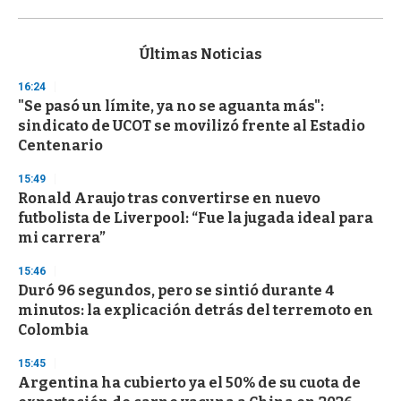
0
s
e
c
Últimas Noticias
o
n
16:24
d
"Se pasó un límite, ya no se aguanta más":
s
o
sindicato de UCOT se movilizó frente al Estadio
f
Centenario
3
3
s
15:49
e
Ronald Araujo tras convertirse en nuevo
c
futbolista de Liverpool: “Fue la jugada ideal para
o
n
mi carrera”
d
s
15:46
Duró 96 segundos, pero se sintió durante 4
minutos: la explicación detrás del terremoto en
Colombia
15:45
Argentina ha cubierto ya el 50% de su cuota de