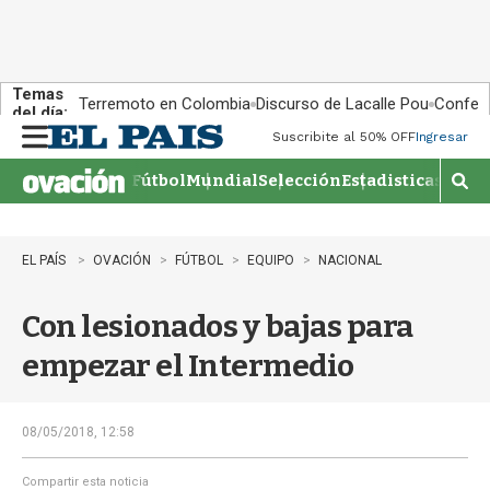
Temas
Terremoto en Colombia
Discurso de Lacalle Pou
Confere
del día:
Suscribite al 50% OFF
Ingresar
M
e
Fútbol
Mundial
Selección
Estadisticas
Agen
n
M
u
o
s
t
EL PAÍS
OVACIÓN
FÚTBOL
EQUIPO
NACIONAL
r
a
Con lesionados y bajas para
r
b
empezar el Intermedio
�
s
q
u
08/05/2018, 12:58
e
d
Compartir esta noticia