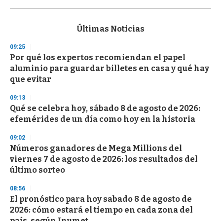
0
s
e
c
Últimas Noticias
o
n
09:25
d
Por qué los expertos recomiendan el papel
s
o
aluminio para guardar billetes en casa y qué hay
f
que evitar
3
3
s
09:13
e
Qué se celebra hoy, sábado 8 de agosto de 2026:
c
efemérides de un día como hoy en la historia
o
n
d
09:02
s
Números ganadores de Mega Millions del
viernes 7 de agosto de 2026: los resultados del
último sorteo
08:56
El pronóstico para hoy sabado 8 de agosto de
2026: cómo estará el tiempo en cada zona del
país, según Inumet