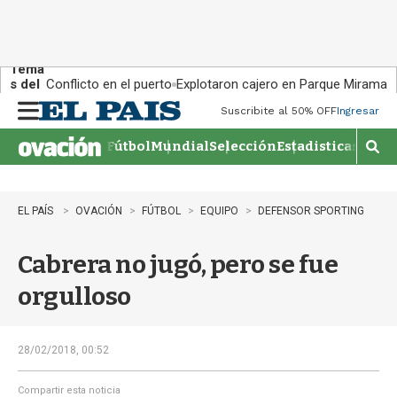
Tema
s del
Conflicto en el puerto
Explotaron cajero en Parque Miramar
día:
Suscribite al 50% OFF
Ingresar
M
e
Fútbol
Mundial
Selección
Estadisticas
Agen
n
M
u
o
s
t
EL PAÍS
OVACIÓN
FÚTBOL
EQUIPO
DEFENSOR SPORTING
r
a
Cabrera no jugó, pero se fue
r
b
orgulloso
�
s
q
u
28/02/2018, 00:52
e
d
Compartir esta noticia