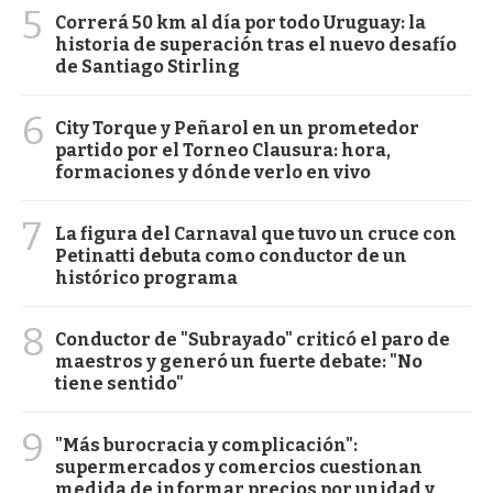
5
Correrá 50 km al día por todo Uruguay: la
historia de superación tras el nuevo desafío
de Santiago Stirling
6
City Torque y Peñarol en un prometedor
partido por el Torneo Clausura: hora,
formaciones y dónde verlo en vivo
7
La figura del Carnaval que tuvo un cruce con
Petinatti debuta como conductor de un
histórico programa
8
Conductor de "Subrayado" criticó el paro de
maestros y generó un fuerte debate: "No
tiene sentido"
9
"Más burocracia y complicación":
supermercados y comercios cuestionan
medida de informar precios por unidad y