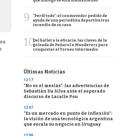
qué diálogo se está manteniendo
9
"Perdí todo": el conmovedor pedido de
ayuda de una periodista deportiva tras
incendio de su casa
10
Del ballet a la eficacia: las claves de la
tos
goleada de Peñarol a Wanderers para
e
conquistar el Torneo Intermedio
Últimas Noticias
12:17
"No es el mesías": las advertencias de
Sebastián Da Silva ante el esperado
discurso de Lacalle Pou
12:07
"Es un mercado en punto de inflexión":
la visión de una tecnológica argentina
que escala su negocio en Uruguay
12:06