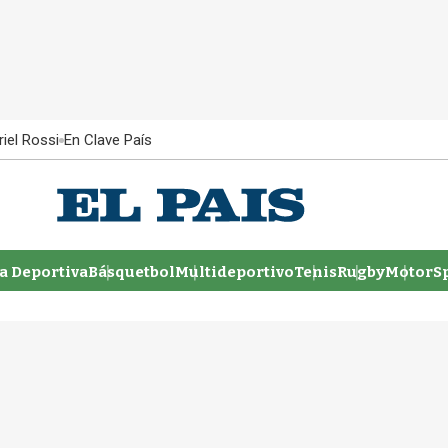
iel Rossi
En Clave País
 Deportiva
Básquetbol
Multideportivo
Tenis
Rugby
MotorSp