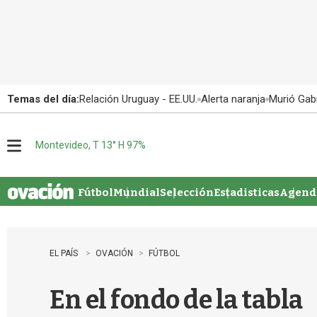
Temas del día:
Relación Uruguay - EE.UU.
Alerta naranja
Murió Gabr
Montevideo, T 13° H 97%
M
e
n
u
Fútbol
Mundial
Selección
Estadisticas
Agenda
EL PAÍS
OVACIÓN
FÚTBOL
En el fondo de la tabla