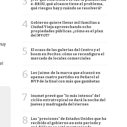
3
e-BROU, qué alcance tiene el problema,
qué riesgos hay y cuándo se resolverá?
4
Gobierno quiere llevar mil familias a
Ciudad Vieja aprovechando ocho
propiedades públicas: ¿cómo es el plan
del MVOT?
muy
5
El ocaso de las galerías del Centro y el
boom en Pocitos: cómo se reconfigura el
mercado de locales comerciales
el
6
Leo Jaime: de la marca que alcanzó en
apenas cuatro partidos en Peñarol al
MVP de la final con más que gambetas
7
Inumet prevé que "lo más intenso" del
ciclón extratropical se dará la noche del
jueves y madrugada del viernes
8
Las "presiones" de Estados Unidos que ha
recibido el gobierno en este período y