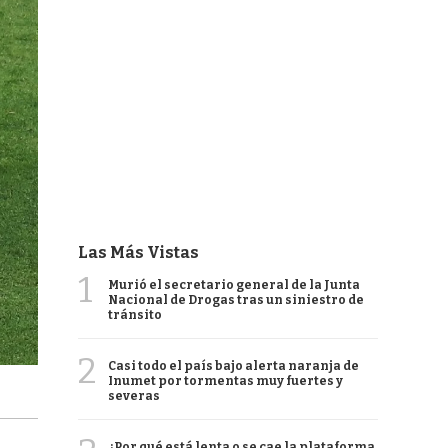
Las Más Vistas
1
Murió el secretario general de la Junta
Nacional de Drogas tras un siniestro de
tránsito
2
Casi todo el país bajo alerta naranja de
Inumet por tormentas muy fuertes y
severas
¿Por qué está lenta o se cae la plataforma