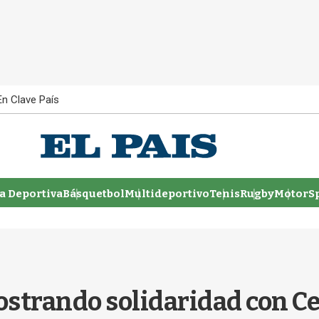
En Clave País
 Deportiva
Básquetbol
Multideportivo
Tenis
Rugby
MotorSp
ostrando solidaridad con C