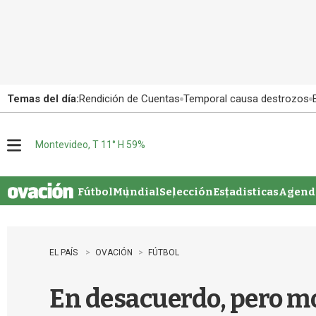
Temas del día:
Rendición de Cuentas
Temporal causa destrozos
Montevideo, T 11° H 59%
M
e
n
u
Fútbol
Mundial
Selección
Estadisticas
Agenda
EL PAÍS
OVACIÓN
FÚTBOL
En desacuerdo, pero m