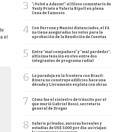
3
"¡Volvé a Adeom!": el filoso comentario de
Yesty Prieto a Valeria Ripoll en plena
Cena de Famosos
4
Con Perrone y Manini distanciados, el FA
te
no tiene asegurados los votos para la
a el
aprobación de la Rendición de Cuentas
5
Entre "mal compañero" y "mal perdedor",
altísima tensión en vivo entre dos
integrantes de programa radial
6
La paradoja en la frontera con Brasil:
Rivera no construye edificios hace una
década y Livramento explota con obras
7
Cómo fue el siniestro de tránsito por el
que murió Gabriel Rossi, secretario
general de Drogas
8
Safaris privados, auroras boreales y
estadías de US$ 3.000 por día: así viajan