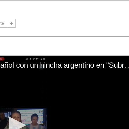
rte
El mal momento de Yanina Gasañol con un hin