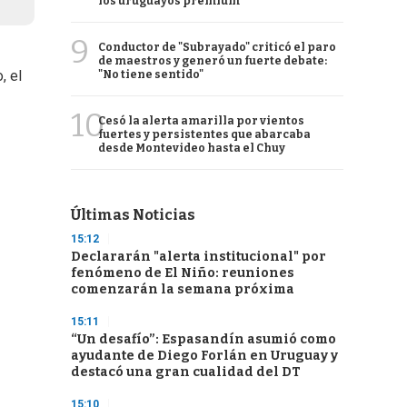
los uruguayos premium
9
Conductor de "Subrayado" criticó el paro
de maestros y generó un fuerte debate:
, el
"No tiene sentido"
10
Cesó la alerta amarilla por vientos
fuertes y persistentes que abarcaba
desde Montevideo hasta el Chuy
Últimas Noticias
15:12
Declararán "alerta institucional" por
fenómeno de El Niño: reuniones
comenzarán la semana próxima
15:11
“Un desafío”: Espasandín asumió como
ayudante de Diego Forlán en Uruguay y
destacó una gran cualidad del DT
15:10