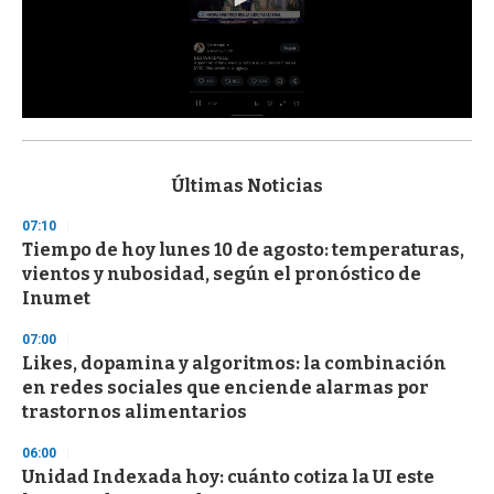
0
s
e
c
Últimas Noticias
o
n
07:10
d
Tiempo de hoy lunes 10 de agosto: temperaturas,
s
o
vientos y nubosidad, según el pronóstico de
f
Inumet
3
3
s
07:00
e
Likes, dopamina y algoritmos: la combinación
c
en redes sociales que enciende alarmas por
o
n
trastornos alimentarios
d
s
06:00
Unidad Indexada hoy: cuánto cotiza la UI este