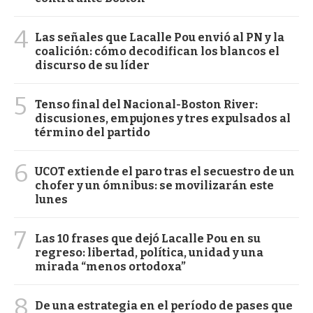
4
Las señales que Lacalle Pou envió al PN y la
coalición: cómo decodifican los blancos el
discurso de su líder
5
Tenso final del Nacional-Boston River:
discusiones, empujones y tres expulsados al
término del partido
6
UCOT extiende el paro tras el secuestro de un
chofer y un ómnibus: se movilizarán este
lunes
7
Las 10 frases que dejó Lacalle Pou en su
regreso: libertad, política, unidad y una
mirada “menos ortodoxa”
8
De una estrategia en el período de pases que