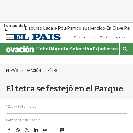
Temas del
Discurso Lacalle Pou
Partido suspendido
En Clave País
día:
Suscribite al 50% OFF
Ingresar
M
e
Fútbol
Mundial
Selección
Estadisticas
Agen
n
M
u
o
s
t
EL PAÍS
OVACIÓN
FÚTBOL
r
a
El tetra se festejó en el Parque
r
b
�
s
12/04/2015, 16:29
q
u
Compartir esta noticia
e
F
W
T
L
E
d