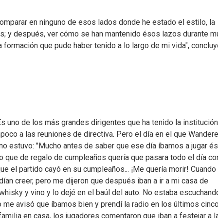
mparar en ninguno de esos lados donde he estado el estilo, la
rs; y después, ver cómo se han mantenido ésos lazos durante 
 formación que pude haber tenido a lo largo de mi vida", concluy
s uno de los más grandes dirigentes que ha tenido la institución
ampoco a las reuniones de directiva. Pero el día en el que Wander
e no estuvo: "Mucho antes de saber que ese día íbamos a jugar é
cho que de regalo de cumpleaños quería que pasara todo el día con
 que el partido cayó en su cumpleaños... ¡Me quería morir! Cuando 
podían creer, pero me dijeron que después iban a ir a mi casa de
 whisky y vino y lo dejé en el baúl del auto. No estaba escuchand
 me avisó que íbamos bien y prendí la radio en los últimos cinc
familia en casa, los jugadores comentaron que iban a festejar a l