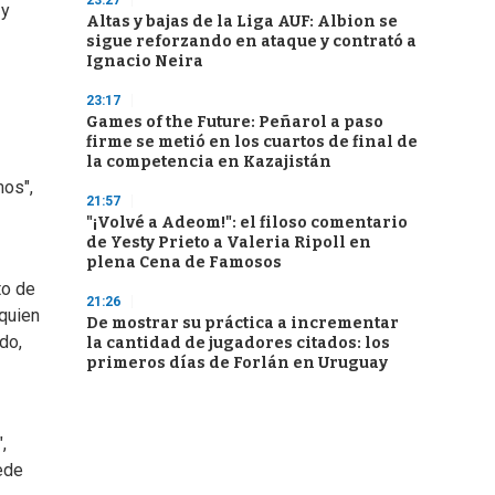
23:27
 y
Altas y bajas de la Liga AUF: Albion se
sigue reforzando en ataque y contrató a
Ignacio Neira
23:17
Games of the Future: Peñarol a paso
firme se metió en los cuartos de final de
la competencia en Kazajistán
mos",
21:57
"¡Volvé a Adeom!": el filoso comentario
de Yesty Prieto a Valeria Ripoll en
plena Cena de Famosos
to de
21:26
 quien
De mostrar su práctica a incrementar
do,
la cantidad de jugadores citados: los
primeros días de Forlán en Uruguay
,
ede