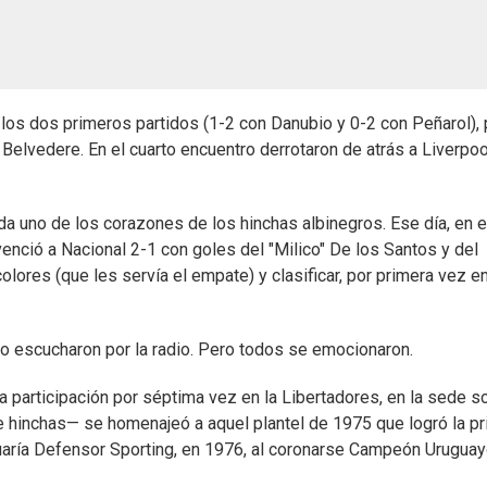
los dos primeros partidos (1-2 con Danubio y 0-2 con Peñarol),
 Belvedere. En el cuarto encuentro derrotaron de atrás a Liverpoo
a uno de los corazones de los hinchas albinegros. Ese día, en e
venció a Nacional 2-1 con goles del "Milico" De los Santos y del
colores (que les servía el empate) y clasificar, por primera vez e
lo escucharon por la radio. Pero todos se emocionaron.
a participación por séptima vez en la Libertadores, en la sede so
 hinchas— se homenajeó a aquel plantel de 1975 que logró la p
uaría Defensor Sporting, en 1976, al coronarse Campeón Uruguay