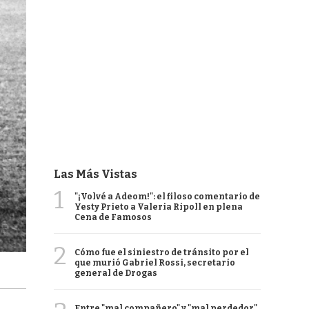
Las Más Vistas
1
"¡Volvé a Adeom!": el filoso comentario de
Yesty Prieto a Valeria Ripoll en plena
Cena de Famosos
2
Cómo fue el siniestro de tránsito por el
que murió Gabriel Rossi, secretario
general de Drogas
Entre "mal compañero" y "mal perdedor",