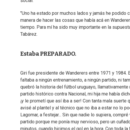
social.
"Uno ha estado por muchos lados y jamás he podido co
manera de hacer las cosas que había acá en Wandere
tiempo. Para mí ha sido muy importante en la supuesta
Tabárez.
Estaba PREPARADO.
Giri fue presidente de Wanderers entre 1971 y 1984. E
faltaba a ningún entrenamiento, a ningún partido, ni t
quebró la historia del fútbol uruguayo, llamativament
partido histórico contra Nacional, mi hija me había di
¡y le prometí que así iba a ser! Con tanta mala suerte
avisé al plantel y al técnico que no iba a estar no lo 
Lagomar, a festejar... Sin que nadie lo supiera, compré
partido porque me ponía muy nervioso, pero un cuñado
minutos, cuando hicimos el gol en la hora. Con toda la 