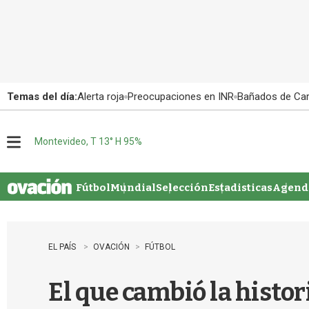
Temas del día:
Alerta roja
Preocupaciones en INR
Bañados de Ca
Montevideo, T 13° H 95%
M
e
n
u
Fútbol
Mundial
Selección
Estadisticas
Agenda
EL PAÍS
OVACIÓN
FÚTBOL
El que cambió la histor