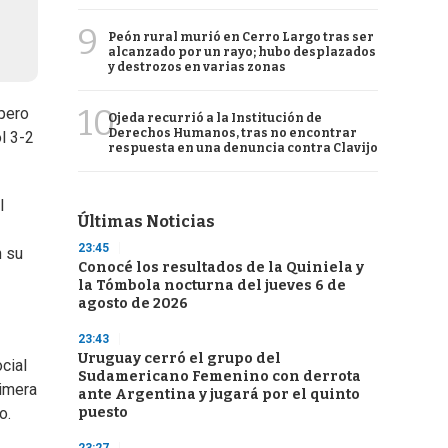
9
Peón rural murió en Cerro Largo tras ser
alcanzado por un rayo; hubo desplazados
y destrozos en varias zonas
10
 pero
Ojeda recurrió a la Institución de
Derechos Humanos, tras no encontrar
l 3-2
respuesta en una denuncia contra Clavijo
l
Últimas Noticias
23:45
n su
Conocé los resultados de la Quiniela y
la Tómbola nocturna del jueves 6 de
agosto de 2026
23:43
Uruguay cerró el grupo del
cial
Sudamericano Femenino con derrota
rimera
ante Argentina y jugará por el quinto
puesto
o.