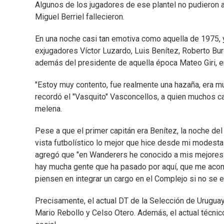
Algunos de los jugadores de ese plantel no pudieron as
Miguel Berriel fallecieron.
En una noche casi tan emotiva como aquella de 1975, 
exjugadores Víctor Luzardo, Luis Benítez, Roberto Bu
además del presidente de aquella época Mateo Giri, en
"Estoy muy contento, fue realmente una hazaña, era muy
recordó el "Vasquito" Vasconcellos, a quien muchos c
melena.
Pese a que el primer capitán era Benítez, la noche del
vista futbolístico lo mejor que hice desde mi modesta 
agregó que "en Wanderers he conocido a mis mejores 
hay mucha gente que ha pasado por aquí, que me acomp
piensen en integrar un cargo en el Complejo si no se 
Precisamente, el actual DT de la Selección de Urugu
Mario Rebollo y Celso Otero. Además, el actual técnic