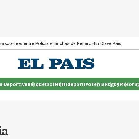
rrasco
Líos entre Policía e hinchas de Peñarol
En Clave País
 Deportiva
Básquetbol
Multideportivo
Tenis
Rugby
MotorSp
ia