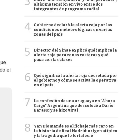
3
altísima tensión en vivo entre dos
integrantes de programa radial
4
Gobierno declaró la alerta roja por las
condiciones meteorológicas en varias
zonas del país
5
Director del Sinae explicó qué implica la
alerta roja para zonas costeras y qué
pasa con las clases
que
do el
6
Qué significa la alerta roja decretada por
el gobierno y cómo se activa la operativa
en el país
7
La confesión de una uruguaya en "Ahora
Caigo" Argentina que descolocó a Darío
Barassi y se hizo viral
8
Yan Diomande es el fichaje más caro en
la historia de Real Madrid: origen atípico
y la tragedia que lo fortaleció