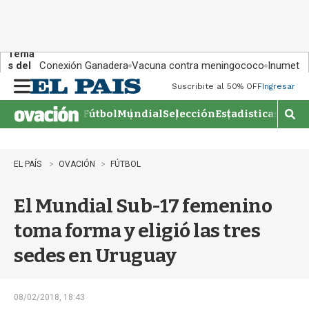
Tema
s del
Conexión Ganadera
Vacuna contra meningococo
Inumet ad
día:
Suscribite al 50% OFF
Ingresar
M
e
Fútbol
Mundial
Selección
Estadisticas
Agen
n
M
u
o
s
t
EL PAÍS
OVACIÓN
FÚTBOL
r
a
El Mundial Sub-17 femenino
r
b
toma forma y eligió las tres
�
s
sedes en Uruguay
q
u
e
d
08/02/2018, 18:43