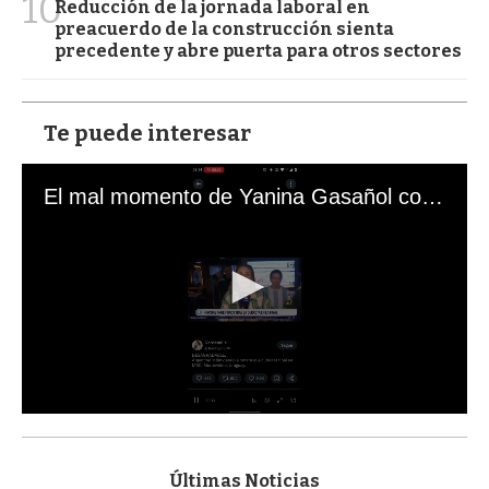
10
Reducción de la jornada laboral en
preacuerdo de la construcción sienta
precedente y abre puerta para otros sectores
Te puede interesar
El mal momento de Yanina Gasañol con un hincha argentino en "Subrayado"
0
s
e
c
Últimas Noticias