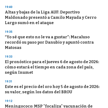
o
n
19:40
d
Altas y bajas de la Liga AUF: Deportivo
s
o
Maldonado presentó a Camilo Mayada y Cerro
f
Largo sumó en el ataque
3
3
s
19:35
e
“Yo sé que esto no le va a gustar”: Macaluso
c
recordó su paso por Danubio y apuntó contra
o
n
Matosas
d
s
19:33
El pronóstico para el jueves 6 de agosto de 2026:
cómo estará el tiempo en cada zona del país,
según Inumet
19:31
Este es el precio del oro hoy 5 de agosto de 2026:
su valor, según los datos del BROU
19:12
Meningococo: MSP "focaliza" vacunación de