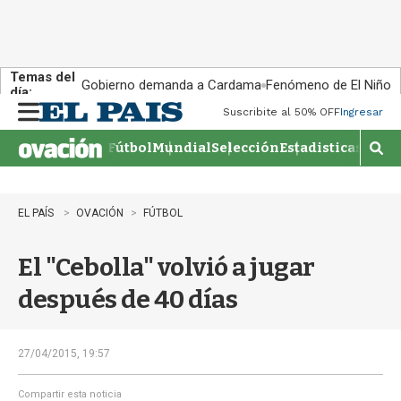
Temas del
Gobierno demanda a Cardama
Fenómeno de El Niño
día:
Suscribite al 50% OFF
Ingresar
M
e
Fútbol
Mundial
Selección
Estadisticas
Agen
n
M
u
o
s
t
EL PAÍS
OVACIÓN
FÚTBOL
r
a
El "Cebolla" volvió a jugar
r
b
después de 40 días
�
s
q
u
27/04/2015, 19:57
e
d
Compartir esta noticia