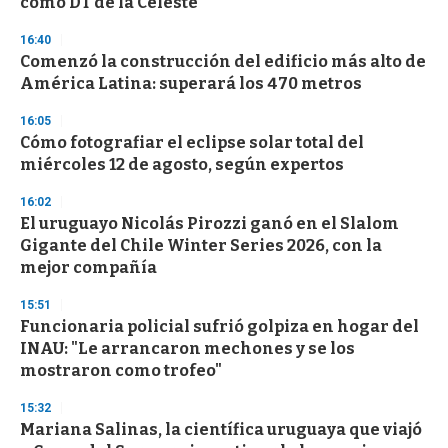
como DT de la Celeste
d
s
16:40
Comenzó la construcción del edificio más alto de
América Latina: superará los 470 metros
16:05
Cómo fotografiar el eclipse solar total del
miércoles 12 de agosto, según expertos
16:02
El uruguayo Nicolás Pirozzi ganó en el Slalom
Gigante del Chile Winter Series 2026, con la
mejor compañía
15:51
Funcionaria policial sufrió golpiza en hogar del
INAU: "Le arrancaron mechones y se los
mostraron como trofeo"
15:32
Mariana Salinas, la científica uruguaya que viajó