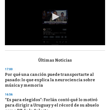
0
s
e
c
Últimas Noticias
o
n
17:00
d
Por qué una canción puede transportarte al
s
o
pasado: lo que explica la neurociencia sobre
f
música y memoria
3
3
s
16:56
e
“Es para elegidos”: Forlán contó qué lo motivó
c
para dirigir a Uruguay y el récord de su abuelo
o
n