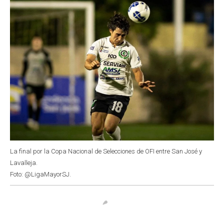
k
p
n
La final por la Copa Nacional de Selecciones de OFI entre San José y
Lavalleja.
Foto: @LigaMayorSJ.