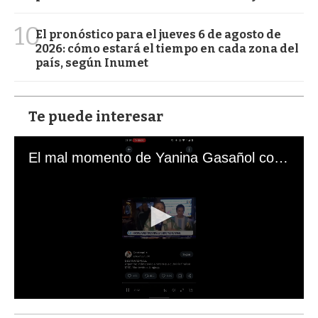
10
El pronóstico para el jueves 6 de agosto de
2026: cómo estará el tiempo en cada zona del
país, según Inumet
Te puede interesar
El mal momento de Yanina Gasañol con un hincha argentino en "Subrayado"
0
s