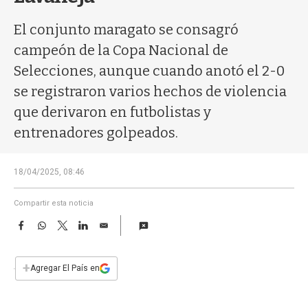
a
El conjunto maragato se consagró
campeón de la Copa Nacional de
Selecciones, aunque cuando anotó el 2-0
se registraron varios hechos de violencia
que derivaron en futbolistas y
entrenadores golpeados.
18/04/2025, 08:46
Compartir esta noticia
F
W
T
L
E
a
h
w
i
m
c
a
i
n
a
e
t
t
k
i
+
Agregar El País en
b
s
t
e
l
o
A
e
d
o
p
r
I