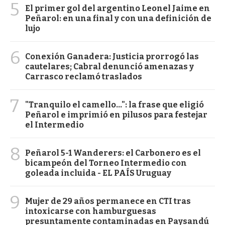
5
El primer gol del argentino Leonel Jaime en
Peñarol: en una final y con una definición de
lujo
6
Conexión Ganadera: Justicia prorrogó las
cautelares; Cabral denunció amenazas y
Carrasco reclamó traslados
7
"Tranquilo el camello...": la frase que eligió
Peñarol e imprimió en pilusos para festejar
el Intermedio
8
Peñarol 5-1 Wanderers: el Carbonero es el
bicampeón del Torneo Intermedio con
goleada incluida - EL PAÍS Uruguay
9
Mujer de 29 años permanece en CTI tras
intoxicarse con hamburguesas
presuntamente contaminadas en Paysandú