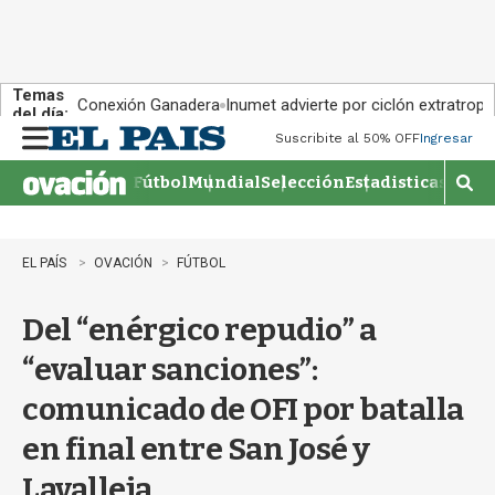
Temas
Conexión Ganadera
Inumet advierte por ciclón extratropi
del día:
Suscribite al 50% OFF
Ingresar
M
e
Fútbol
Mundial
Selección
Estadisticas
Agen
n
M
u
o
s
t
EL PAÍS
OVACIÓN
FÚTBOL
r
a
Del “enérgico repudio” a
r
b
“evaluar sanciones”:
�
s
comunicado de OFI por batalla
q
u
en final entre San José y
e
d
Lavalleja