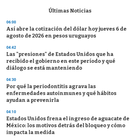
e
c
Últimas Noticias
o
n
06:00
d
Así abre la cotización del dólar hoy jueves 6 de
s
o
agosto de 2026 en pesos uruguayos
f
3
04:42
3
s
Las "presiones" de Estados Unidos que ha
e
recibido el gobierno en este período y qué
c
diálogo se está manteniendo
o
n
d
04:30
s
Por qué la periodontitis agrava las
enfermedades autoinmunes y qué hábitos
ayudan a prevenirla
04:10
Estados Unidos frena el ingreso de aguacate de
México: los motivos detrás del bloqueo y cómo
impacta la medida