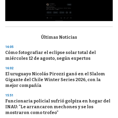
0
s
e
c
Últimas Noticias
o
n
16:05
d
Cómo fotografiar el eclipse solar total del
s
o
miércoles 12 de agosto, según expertos
f
3
16:02
3
s
El uruguayo Nicolás Pirozzi ganó en el Slalom
e
Gigante del Chile Winter Series 2026, con la
c
mejor compañía
o
n
d
15:51
s
Funcionaria policial sufrió golpiza en hogar del
INAU: "Le arrancaron mechones y se los
mostraron como trofeo"