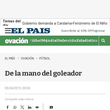
Temas del
Gobierno demanda a Cardama
Fenómeno de El Niño
día:
Suscribite al 50% OFF
Ingresar
M
e
Fútbol
Mundial
Selección
Estadisticas
Agen
n
M
u
o
s
t
EL PAÍS
OVACIÓN
FÚTBOL
r
a
De la mano del goleador
r
b
�
s
05/04/2015, 00:06
q
u
Compartir esta noticia
e
F
W
T
L
E
d