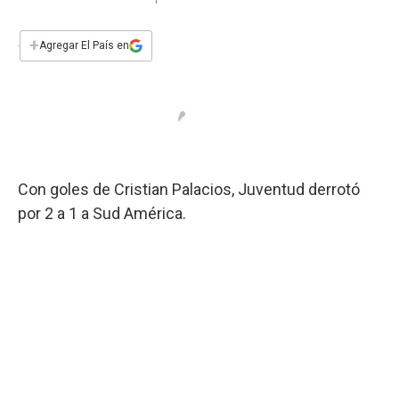
a
h
w
i
m
a
c
a
i
n
a
e
t
t
k
i
+
Agregar El País en
b
s
t
e
l
o
A
e
d
o
p
r
I
k
p
n
Con goles de Cristian Palacios, Juventud derrotó
por 2 a 1 a Sud América.