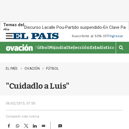
Temas del
Discurso Lacalle Pou
Partido suspendido
En Clave País
día:
Suscribite al 50% OFF
Ingresar
M
e
Fútbol
Mundial
Selección
Estadisticas
Agen
n
M
u
o
s
t
EL PAÍS
OVACIÓN
FÚTBOL
r
a
"Cuidadlo a Luis"
r
b
�
s
06/02/2015, 07:00
q
u
Compartir esta noticia
e
F
W
T
L
E
d