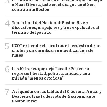
3
a Maxi Silvera, justo en el día que anotó en
contra ante Boston
4
Tenso final del Nacional-Boston River:
discusiones, empujones y tres expulsados al
término del partido
5
UCOT extiende el paro tras el secuestro de un
chofer y un ómnibus: se movilizarán este
lunes
6
Las 10 frases que dejó Lacalle Pou en su
regreso: libertad, política, unidad y una
mirada “menos ortodoxa”
7
Así quedaron las tablas del Clausura, Anual y
Descenso tras la derrota de Nacional ante
Boston River