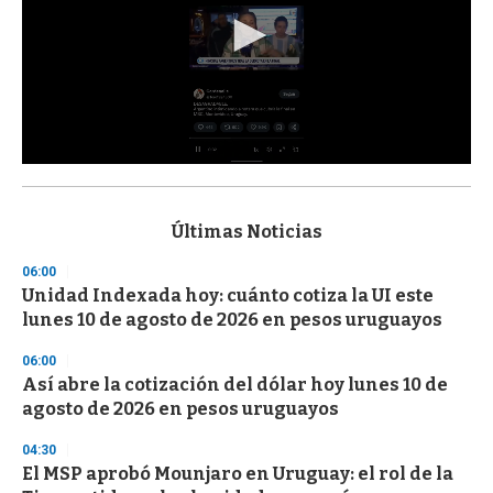
0
s
e
c
Últimas Noticias
o
n
06:00
d
Unidad Indexada hoy: cuánto cotiza la UI este
s
o
lunes 10 de agosto de 2026 en pesos uruguayos
f
3
06:00
3
s
Así abre la cotización del dólar hoy lunes 10 de
e
agosto de 2026 en pesos uruguayos
c
o
04:30
n
d
El MSP aprobó Mounjaro en Uruguay: el rol de la
s