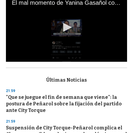
El mal momento de Yanina Gasañol con un hincha argentino en "Subrayado"
0
s
e
c
Últimas Noticias
o
n
21:59
d
"Que se juegue el fin de semana que viene": la
s
o
postura de Peñarol sobre la fijación del partido
f
ante City Torque
3
3
s
21:59
e
Suspensión de City Torque-Peñarol complica el
c