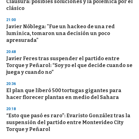
Clausura: posibles soluciones y la polémica por el
o
n
clásico
d
s
21:00
Javier Nóblega: "Fue un hackeo de una red
lumínica, tomaron una decisión un poco
apresurada"
20:48
Javier Feres tras suspender el partido entre
Torque y Peñarol: “Soy yo el que decide cuando se
juega y cuando no”
20:36
El plan que liberó 500 tortugas gigantes para
hacer florecer plantas en medio del Sahara
20:18
“Esto que pasó es raro”: Evaristo González tras la
suspensión del partido entre Montevideo City
Torque y Peñarol