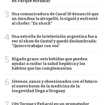
en Parque Miramar
3
Una comunicadora de Canal 10 denunció que
un ómnibus la atropelló, lo siguió y enfrentó
al chofer: "En shock"
4
Una estrella de la televisión argentina fue a
ver el show de Gustaf y quedó deslumbrada:
"Quiero trabajar con vos"
5
Hígado graso: seis bebidas que pueden
ayudar a cuidar la salud hepática y los
hábitos que las complementan
6
Jóvenes, sanos y obsesionados con el futuro:
el nuevo boom de la medicina de la
longevidad llega a Uruguay
7
City Torque y Peñarol en un prometedor