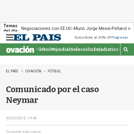
Temas
Negociaciones con EE.UU.
Murió Jorge Messi
Peñarol vs
del día:
Suscribite al 50% OFF
Ingresar
M
e
Fútbol
Mundial
Selección
Estadisticas
Agen
n
M
u
o
s
t
EL PAÍS
OVACIÓN
FÚTBOL
r
a
Comunicado por el caso
r
b
Neymar
�
s
q
u
03/02/2015, 14:46
e
d
Compartir esta noticia