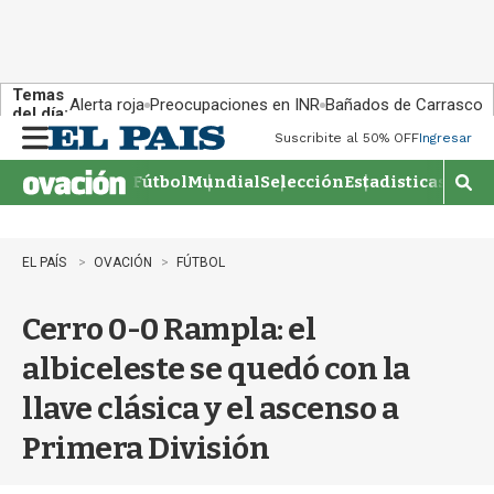
Temas
Alerta roja
Preocupaciones en INR
Bañados de Carrasco
del día:
Suscribite al 50% OFF
Ingresar
M
e
Fútbol
Mundial
Selección
Estadisticas
Agen
n
M
u
o
s
t
EL PAÍS
OVACIÓN
FÚTBOL
r
a
Cerro 0-0 Rampla: el
r
b
albiceleste se quedó con la
�
s
llave clásica y el ascenso a
q
u
Primera División
e
d