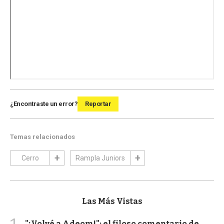
¿Encontraste un error?
Reportar
Temas relacionados
Cerro
Rampla Juniors
Las Más Vistas
"¡Volvé a Adeom!": el filoso comentario de