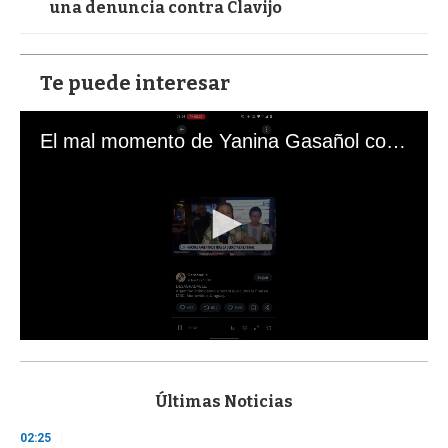
una denuncia contra Clavijo
Te puede interesar
El mal momento de Yanina Gasañol con un hincha argentino en "Subrayado"
0
s
e
c
Últimas Noticias
o
n
02:25
d