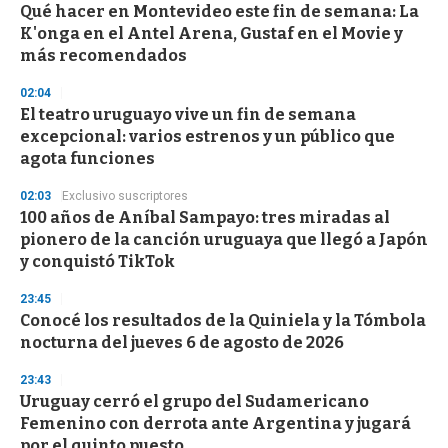
Qué hacer en Montevideo este fin de semana: La
s
o
K'onga en el Antel Arena, Gustaf en el Movie y
f
más recomendados
3
3
s
02:04
e
El teatro uruguayo vive un fin de semana
c
excepcional: varios estrenos y un público que
o
n
agota funciones
d
s
02:03
Exclusivo suscriptores
100 años de Aníbal Sampayo: tres miradas al
pionero de la canción uruguaya que llegó a Japón
y conquistó TikTok
23:45
Conocé los resultados de la Quiniela y la Tómbola
nocturna del jueves 6 de agosto de 2026
23:43
Uruguay cerró el grupo del Sudamericano
Femenino con derrota ante Argentina y jugará
por el quinto puesto