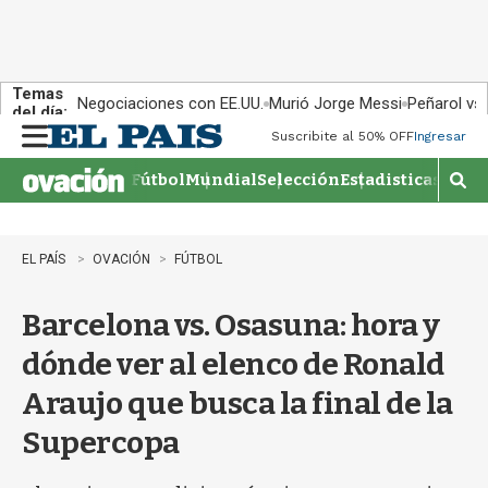
Temas
Negociaciones con EE.UU.
Murió Jorge Messi
Peñarol vs
del día:
Suscribite al 50% OFF
Ingresar
M
e
Fútbol
Mundial
Selección
Estadisticas
Agen
n
M
u
o
s
t
EL PAÍS
OVACIÓN
FÚTBOL
r
a
Barcelona vs. Osasuna: hora y
r
b
dónde ver al elenco de Ronald
�
s
Araujo que busca la final de la
q
u
Supercopa
e
d