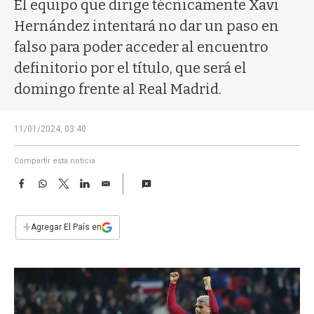
a
El equipo que dirige técnicamente Xavi
Hernández intentará no dar un paso en
falso para poder acceder al encuentro
definitorio por el título, que será el
domingo frente al Real Madrid.
11/01/2024, 03:40
Compartir esta noticia
F
W
T
L
E
a
h
w
i
m
c
a
i
n
a
e
t
t
k
i
+
Agregar El País en
b
s
t
e
l
o
A
e
d
o
p
r
I
k
p
n