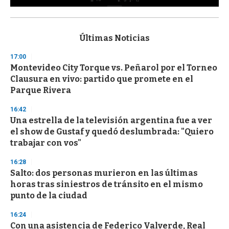
0
s
e
c
Últimas Noticias
o
n
17:00
d
Montevideo City Torque vs. Peñarol por el Torneo
s
o
Clausura en vivo: partido que promete en el
f
Parque Rivera
3
3
s
16:42
e
Una estrella de la televisión argentina fue a ver
c
el show de Gustaf y quedó deslumbrada: "Quiero
o
n
trabajar con vos"
d
s
16:28
Salto: dos personas murieron en las últimas
horas tras siniestros de tránsito en el mismo
punto de la ciudad
16:24
Con una asistencia de Federico Valverde, Real