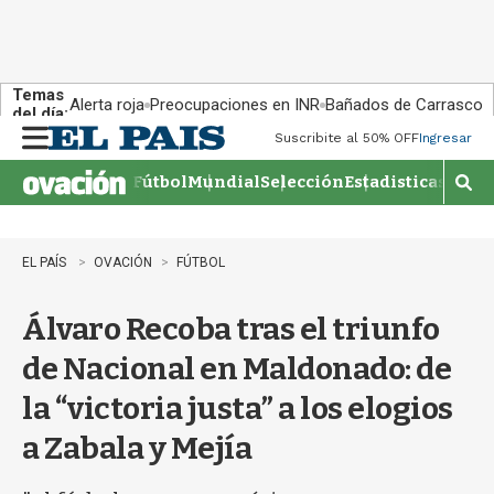
Temas
Alerta roja
Preocupaciones en INR
Bañados de Carrasco
del día:
Suscribite al 50% OFF
Ingresar
M
e
Fútbol
Mundial
Selección
Estadisticas
Agen
n
M
u
o
s
t
EL PAÍS
OVACIÓN
FÚTBOL
r
a
Álvaro Recoba tras el triunfo
r
b
de Nacional en Maldonado: de
�
s
la “victoria justa” a los elogios
q
u
a Zabala y Mejía
e
d