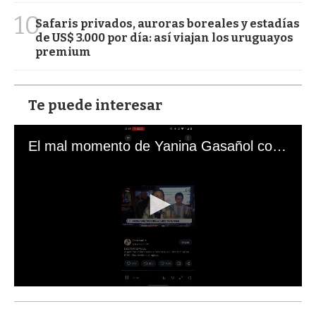
10
Safaris privados, auroras boreales y estadías
de US$ 3.000 por día: así viajan los uruguayos
premium
Te puede interesar
El mal momento de Yanina Gasañol con un hincha argentino en "Subrayado"
0
s
e