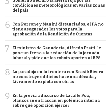
5
Gobierno declaró la alerta roja por las
condiciones meteorológicas en varias zonas
del país
6
Con Perrone y Manini distanciados, el FA no
tiene asegurados los votos para la
aprobación de la Rendición de Cuentas
7
El ministro de Ganadería, Alfredo Fratti, le
pone un freno a la reducción de la jornada
laboral y pide que los robots aporten al BPS
8
La paradoja en la frontera con Brasil: Rivera
no construye edificios hace una década y
Livramento explota con obras
9
En la previa a discurso de Lacalle Pou,
blancos se enfrascan en polémica interna
sobre qué oposición ejercer