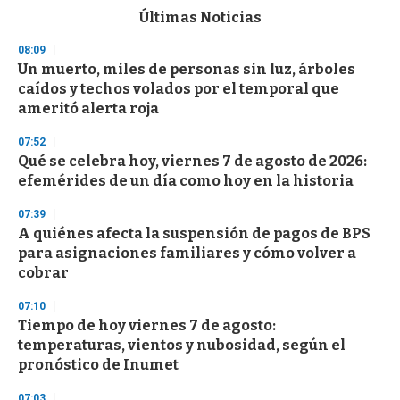
c
Últimas Noticias
o
n
08:09
d
Un muerto, miles de personas sin luz, árboles
s
o
caídos y techos volados por el temporal que
f
ameritó alerta roja
3
3
s
07:52
e
Qué se celebra hoy, viernes 7 de agosto de 2026:
c
efemérides de un día como hoy en la historia
o
n
d
07:39
s
A quiénes afecta la suspensión de pagos de BPS
para asignaciones familiares y cómo volver a
cobrar
07:10
Tiempo de hoy viernes 7 de agosto:
temperaturas, vientos y nubosidad, según el
pronóstico de Inumet
07:03