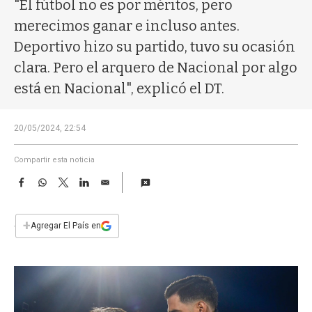
a
"El fútbol no es por méritos, pero
merecimos ganar e incluso antes.
Deportivo hizo su partido, tuvo su ocasión
clara. Pero el arquero de Nacional por algo
está en Nacional", explicó el DT.
20/05/2024, 22:54
Compartir esta noticia
F
W
T
L
E
a
h
w
i
m
c
a
i
n
a
e
t
t
k
i
+
Agregar El País en
b
s
t
e
l
o
A
e
d
o
p
r
I
k
p
n