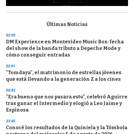
0
s
e
c
Últimas Noticias
o
n
02:05
d
DM Experience en Montevideo Music Box: fecha
s
o
del show de la banda tributo a Depeche Mode y
f
cómo conseguir entradas
3
3
s
02:01
e
"Tomdaya", el matrimonio de estrellas jóvenes
c
que está llevando a la generación Z a los cines
o
n
d
00:42
s
"Era bueno que nos pasara esto", celebró Aguirre
tras ganar el Intermedio y elogió a Leo Jaime y
Espinosa
23:45
Conocé los resultados de la Quiniela y la Tómbola