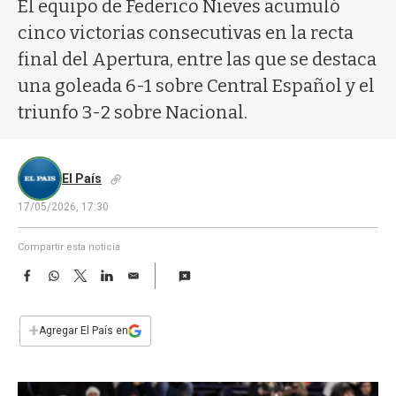
a
El equipo de Federico Nieves acumuló
cinco victorias consecutivas en la recta
final del Apertura, entre las que se destaca
una goleada 6-1 sobre Central Español y el
triunfo 3-2 sobre Nacional.
El País
17/05/2026, 17:30
Compartir esta noticia
F
W
T
L
E
a
h
w
i
m
c
a
i
n
a
e
t
t
k
i
+
Agregar El País en
b
s
t
e
l
o
A
e
d
o
p
r
I
k
p
n