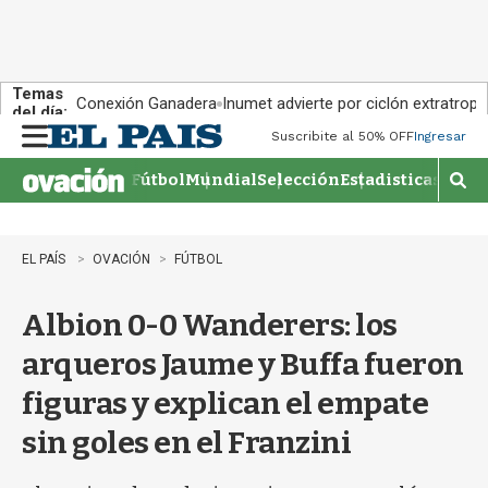
Temas
Conexión Ganadera
Inumet advierte por ciclón extratropi
del día:
Suscribite al 50% OFF
Ingresar
M
e
Fútbol
Mundial
Selección
Estadisticas
Agen
n
M
u
o
s
t
EL PAÍS
OVACIÓN
FÚTBOL
r
a
Albion 0-0 Wanderers: los
r
b
arqueros Jaume y Buffa fueron
�
s
figuras y explican el empate
q
u
sin goles en el Franzini
e
d