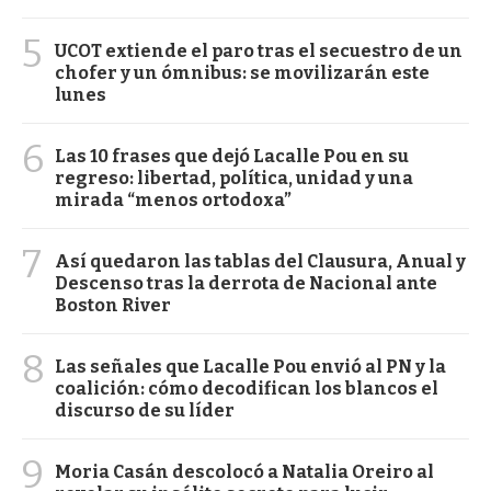
5
UCOT extiende el paro tras el secuestro de un
chofer y un ómnibus: se movilizarán este
lunes
6
Las 10 frases que dejó Lacalle Pou en su
regreso: libertad, política, unidad y una
mirada “menos ortodoxa”
7
Así quedaron las tablas del Clausura, Anual y
Descenso tras la derrota de Nacional ante
Boston River
8
Las señales que Lacalle Pou envió al PN y la
coalición: cómo decodifican los blancos el
discurso de su líder
9
Moria Casán descolocó a Natalia Oreiro al