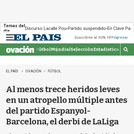
Temas del
Discurso Lacalle Pou
Partido suspendido
En Clave País
día:
Suscribite al 50% OFF
Ingresar
M
e
Fútbol
Mundial
Selección
Estadisticas
Agen
n
M
u
o
s
t
EL PAÍS
OVACIÓN
FÚTBOL
r
a
Al menos trece heridos leves
r
b
en un atropello múltiple antes
�
s
del partido Espanyol-
q
u
Barcelona, el derbi de LaLiga
e
d