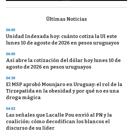
0
s
e
c
Últimas Noticias
o
n
06:00
d
Unidad Indexada hoy: cuánto cotiza la UI este
s
o
lunes 10 de agosto de 2026 en pesos uruguayos
f
3
06:00
3
s
Así abre la cotización del dólar hoy lunes 10 de
e
agosto de 2026 en pesos uruguayos
c
o
04:30
n
d
El MSP aprobó Mounjaro en Uruguay: el rol de la
s
Tirzepatida en la obesidad y por qué no es una
droga mágica
04:02
Las señales que Lacalle Pou envió al PN y la
coalición: cómo decodifican los blancos el
discurso de su líder