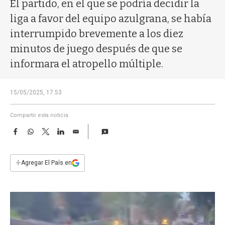
a
El partido, en el que se podría decidir la
liga a favor del equipo azulgrana, se había
interrumpido brevemente a los diez
minutos de juego después de que se
informara el atropello múltiple.
15/05/2025, 17:53
Compartir esta noticia
F
W
T
L
E
a
h
w
i
m
c
a
i
n
a
e
t
t
k
i
+
Agregar El País en
b
s
t
e
l
o
A
e
d
o
p
r
I
k
p
n