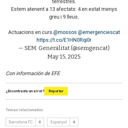
terrestres.
Estem atenent a 13 afectats: 4 en estat menys
greu i 9 lleus.
Actuacions en curs.
@mossos
@emergenciescat
https://t.co/E1HN0Rqi0r
— SEM. Generalitat (@semgencat)
May 15, 2025
Con información de EFE
¿Encontraste un error?
Reportar
Temas relacionados
Barcelona FC
Espanyol