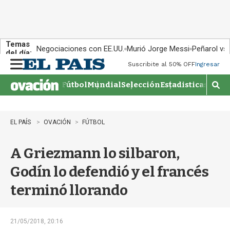
Temas
Negociaciones con EE.UU.
Murió Jorge Messi
Peñarol vs
del día:
Suscribite al 50% OFF
Ingresar
M
e
Fútbol
Mundial
Selección
Estadisticas
Agen
n
M
u
o
s
t
EL PAÍS
OVACIÓN
FÚTBOL
r
a
A Griezmann lo silbaron,
r
b
Godín lo defendió y el francés
�
s
terminó llorando
q
u
e
d
21/05/2018, 20:16