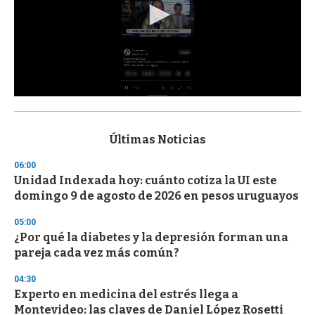
0
s
e
c
Últimas Noticias
o
n
06:00
d
Unidad Indexada hoy: cuánto cotiza la UI este
s
o
domingo 9 de agosto de 2026 en pesos uruguayos
f
3
05:00
3
s
¿Por qué la diabetes y la depresión forman una
e
pareja cada vez más común?
c
o
04:30
n
d
Experto en medicina del estrés llega a
s
Montevideo: las claves de Daniel López Rosetti