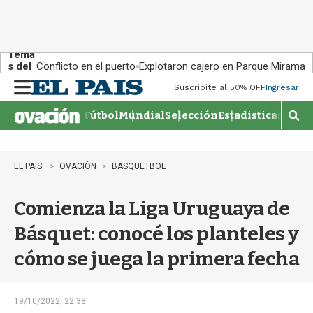
Tema
s del
Conflicto en el puerto
Explotaron cajero en Parque Miramar
día:
Suscribite al 50% OFF
Ingresar
M
e
Fútbol
Mundial
Selección
Estadisticas
Agen
n
M
u
o
s
t
EL PAÍS
OVACIÓN
BASQUETBOL
r
a
Comienza la Liga Uruguaya de
r
b
Básquet: conocé los planteles y
�
s
cómo se juega la primera fecha
q
u
e
d
19/10/2022, 22:38