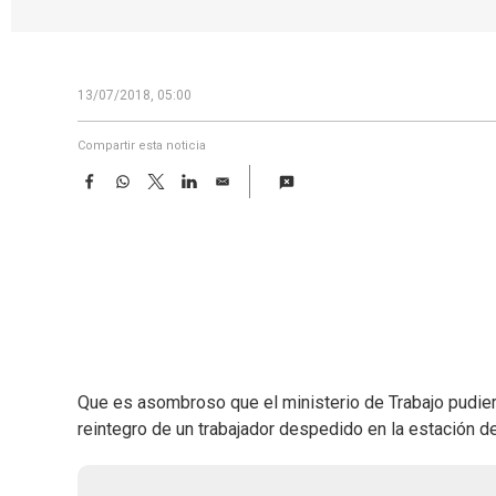
13/07/2018, 05:00
Compartir esta noticia
F
W
T
L
E
a
h
w
i
m
c
a
i
n
a
e
t
t
k
i
b
s
t
e
l
o
A
e
d
o
p
r
I
k
p
n
Que es asombroso que el ministerio de Trabajo pudier
reintegro de un trabajador despedido en la estación de