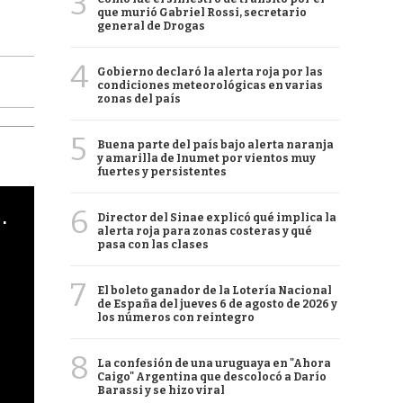
3
que murió Gabriel Rossi, secretario
general de Drogas
4
Gobierno declaró la alerta roja por las
condiciones meteorológicas en varias
zonas del país
5
Buena parte del país bajo alerta naranja
y amarilla de Inumet por vientos muy
fuertes y persistentes
cha argentino en "Subrayado"
6
Director del Sinae explicó qué implica la
alerta roja para zonas costeras y qué
pasa con las clases
7
El boleto ganador de la Lotería Nacional
de España del jueves 6 de agosto de 2026 y
los números con reintegro
8
La confesión de una uruguaya en "Ahora
Caigo" Argentina que descolocó a Darío
Barassi y se hizo viral