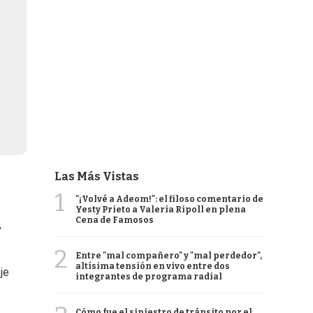
Las Más Vistas
1
"¡Volvé a Adeom!": el filoso comentario de
Yesty Prieto a Valeria Ripoll en plena
Cena de Famosos
,
2
Entre "mal compañero" y "mal perdedor",
altísima tensión en vivo entre dos
je
integrantes de programa radial
Cómo fue el siniestro de tránsito por el