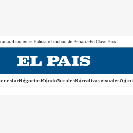
rrasco
Líos entre Policía e hinchas de Peñarol
En Clave País
ienestar
Negocios
Mundo
Rurales
Narrativas visuales
Opin