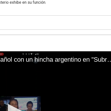
terio exhibe en su función.
El mal momento de Yanina Gasañol con un hin