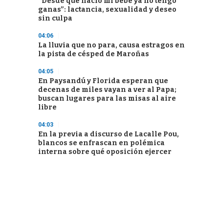
“Desde que nació mi bebé ya no tengo
ganas”: lactancia, sexualidad y deseo
sin culpa
04:06
La lluvia que no para, causa estragos en
la pista de césped de Maroñas
04:05
En Paysandú y Florida esperan que
decenas de miles vayan a ver al Papa;
buscan lugares para las misas al aire
libre
04:03
En la previa a discurso de Lacalle Pou,
blancos se enfrascan en polémica
interna sobre qué oposición ejercer