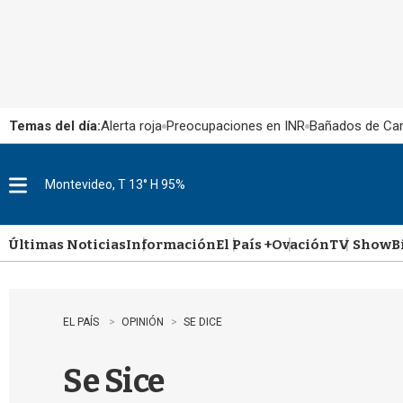
Temas del día:
Alerta roja
Preocupaciones en INR
Bañados de Ca
Montevideo, T 13° H 95%
M
e
n
u
Últimas Noticias
Información
El País +
Ovación
TV Show
B
EL PAÍS
OPINIÓN
SE DICE
Se Sice